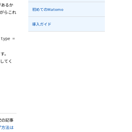
があるか
初めてのMatomo
ながらこれ
導入ガイド
、
type =
ます。
してく
次の記事
ップ方法は