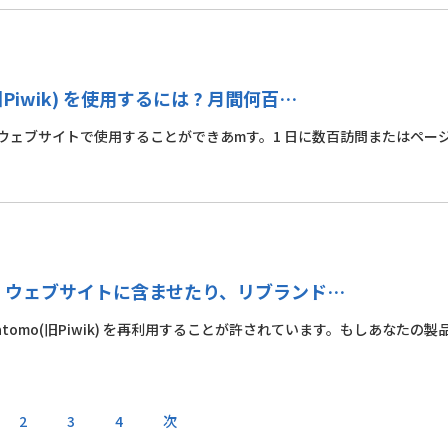
iwik) を使用するには ? 月間何百…
たウェブサイトで使用することができあmす。1 日に数百訪問またはペー
、会社、ウェブサイトに含ませたり、リブランド…
tomo(旧Piwik) を再利用することが許されています。もしあなたの製
2
3
4
次