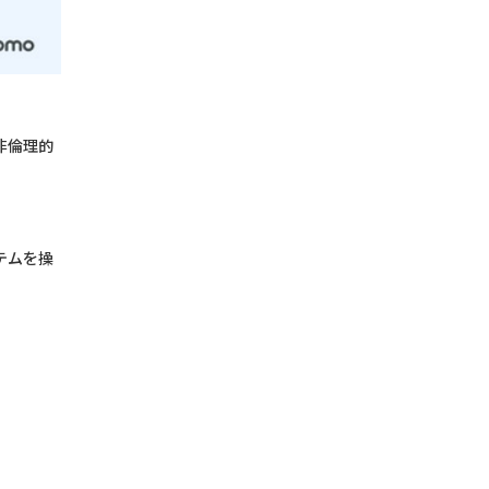
非倫理的
テムを操