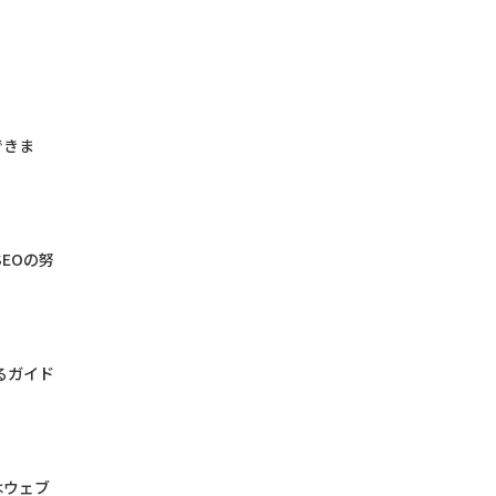
できま
EOの努
るガイド
はウェブ