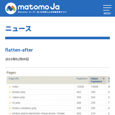
Home
»
Matomo(Piwik) ツアー
»
flatten-after
MENU
ニュース
flatten-after
2015年01月09日