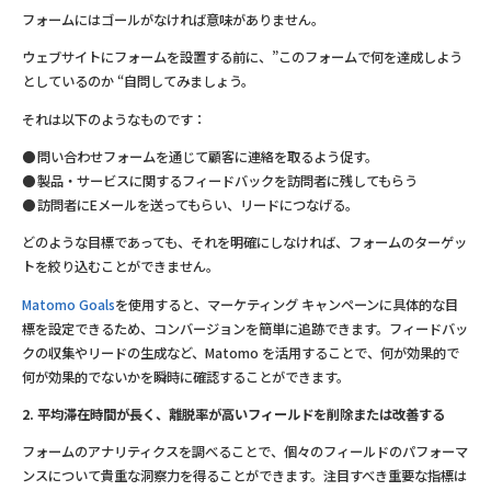
フォームにはゴールがなければ意味がありません。
ウェブサイトにフォームを設置する前に、”このフォームで何を達成しよう
としているのか “自問してみましょう。
それは以下のようなものです：
問い合わせフォームを通じて顧客に連絡を取るよう促す。
製品・サービスに関するフィードバックを訪問者に残してもらう
訪問者にEメールを送ってもらい、リードにつなげる。
どのような目標であっても、それを明確にしなければ、フォームのターゲッ
トを絞り込むことができません。
Matomo Goals
を使用すると、マーケティング キャンペーンに具体的な目
標を設定できるため、コンバージョンを簡単に追跡できます。フィードバッ
クの収集やリードの生成など、Matomo を活用することで、何が効果的で
何が効果的でないかを瞬時に確認することができます。
2. 平均滞在時間が長く、離脱率が高いフィールドを削除または改善する
フォームのアナリティクスを調べることで、個々のフィールドのパフォーマ
ンスについて貴重な洞察力を得ることができます。注目すべき重要な指標は