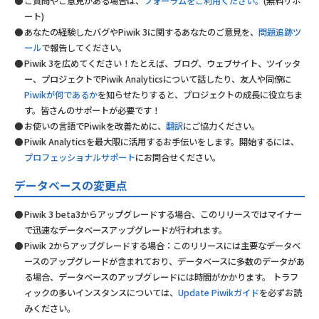
ご質問やご意見がある場合は、
フォーラムをご利用ください。
(無料サポ
ート)
あなたの経験したバグやPiwik 3に関するあなたのご意見を、
問題追跡ツ
ール
で報告してください。
Piwik 3を広めてください！たとえば、ブログ、ウェブサイト、ツイッタ
ー、プロジェクトでPiwik Analyticsについて話したり、友人や同僚に
Piwikが何であるか
を知らせたりすると、プロジェクトの成長に役立ちま
す。皆さんのサポートが必要です！
お使いの言語でPiwikを改善ために、
翻訳
にご協力ください。
Piwik Analyticsを最大限に活用するお手伝いをします。開始するには、
プロフェッショナルサポート
にお問合せください。
データベースの変更点
Piwik 3 beta3からアップグレードする場合、このリリースではマイナー
で迅速なデータベースアップグレードが行われます。
Piwik 2からアップグレードする場合：このリリースには主要なデータベ
ースのアップグレードが含まれており、データベースに多数のデータがあ
る場合、データベースのアップグレードには時間がかかります。 トラフ
ィックの多いインスタンスについては、
Update Piwikガイド
を必ずお読
みください。