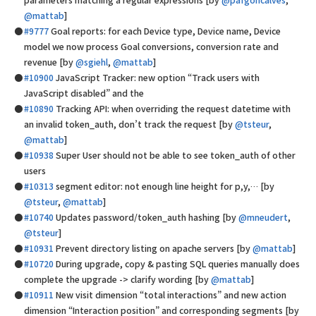
@mattab
]
#9777
Goal reports: for each Device type, Device name, Device
model we now process Goal conversions, conversion rate and
revenue [by
@sgiehl
,
@mattab
]
#10900
JavaScript Tracker: new option “Track users with
JavaScript disabled” and the
#10890
Tracking API: when overriding the request datetime with
an invalid token_auth, don’t track the request [by
@tsteur
,
@mattab
]
#10938
Super User should not be able to see token_auth of other
users
#10313
segment editor: not enough line height for p,y,… [by
@tsteur
,
@mattab
]
#10740
Updates password/token_auth hashing [by
@mneudert
,
@tsteur
]
#10931
Prevent directory listing on apache servers [by
@mattab
]
#10720
During upgrade, copy & pasting SQL queries manually does
complete the upgrade -> clarify wording [by
@mattab
]
#10911
New visit dimension “total interactions” and new action
dimension “Interaction position” and corresponding segments [by