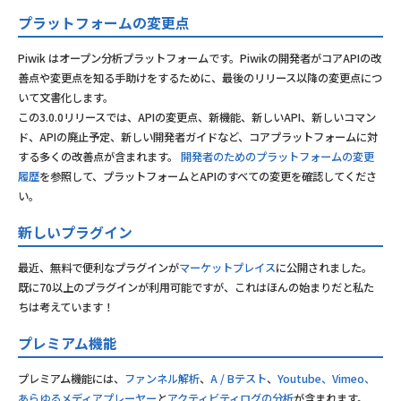
プラットフォームの変更点
Piwik はオープン分析プラットフォームです。Piwikの開発者がコアAPIの改
善点や変更点を知る手助けをするために、最後のリリース以降の変更点につ
いて文書化します。
この3.0.0リリースでは、APIの変更点、新機能、新しいAPI、新しいコマン
ド、APIの廃止予定、新しい開発者ガイドなど、コアプラットフォームに対
する多くの改善点が含まれます。
開発者のためのプラットフォームの変更
履歴
を参照して、プラットフォームとAPIのすべての変更を確認してくださ
い。
新しいプラグイン
最近、無料で便利なプラグインが
マーケットプレイス
に公開されました。
既に70以上のプラグインが利用可能ですが、これはほんの始まりだと私た
ちは考えています！
プレミアム機能
プレミアム機能には、
ファンネル解析
、
A / Bテスト
、
Youtube、Vimeo、
あらゆるメディアプレーヤー
と
アクティビティログの分析
が含まれます。