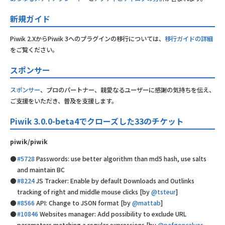
新規ガイド
Piwik 2.XからPiwik 3へのプラグインの移行については、
移行ガイドの詳細
をご覧ください。
スポンサー
スポンサー
、プロのパートナー、親愛なるユーザーに感謝の気持ちを伝え、
ご支援をいただき、普及を支援します。
Piwik 3.0.0-beta4でクローズした33のチケット
piwik/piwik
#5728
Passwords: use better algorithm than md5 hash, use salts
and maintain BC
#8224
JS Tracker: Enable by default Downloads and Outlinks
tracking of right and middle mouse clicks [by
@tsteur
]
#8566
API: Change to JSON format [by
@mattab
]
#10846
Websites manager: Add possibility to exclude URL
parameters matching a regular expressions [by
@pafgoncalves
,