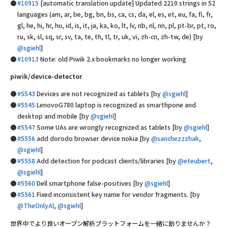
#10915
[automatic translation update] Updated 2210 strings in 52
languages (am, ar, be, bg, bn, bs, ca, cs, da, el, es, et, eu, fa, fi, fr,
gl, he, hi, hr, hu, id, is, it, ja, ka, ko, lt, lv, nb, nl, nn, pl, pt-br, pt, ro,
ru, sk, sl, sq, sr, sv, ta, te, th, tl, tr, uk, vi, zh-cn, zh-tw, de) [by
@sgiehl
]
#10913
Note: old Piwik 2.x bookmarks no longer working
piwik/device-detector
#5543
Devices are not recognized as tablets [by
@sgiehl
]
#5545
LenovoG780 laptop is recognized as smarthpone and
desktop and mobile [by
@sgiehl
]
#5547
Some UAs are wrongly recognized as tablets [by
@sgiehl
]
#5556
add dorodo browser device nokia [by
@sanchezzzhak
,
@sgiehl
]
#5558
Add detection for podcast clients/libraries [by
@eteubert
,
@sgiehl
]
#5560
Dell smartphone false-positives [by
@sgiehl
]
#5561
Fixed inconsistent key name for vendor fragments. [by
@TheOnlyAl
,
@sgiehl
]
世界中でより良いオープン解析プラットフォームを一緒に創りませんか？