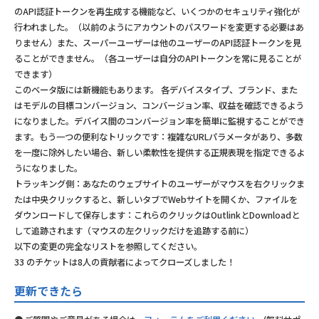
のAPI認証トークンを再生成する機能など、いくつかのセキュリティ強化が
行われました。（以前のようにアカウントのパスワードを変更する必要はあ
りません）また、スーパーユーザーは他のユーザーのAPI認証トークンを見
ることができません。（各ユーザーは自分のAPIトークンを常に見ることが
できます）
このベータ版には新機能もあります。 各デバイスタイプ、ブランド、また
はモデルの目標コンバージョン、コンバージョン率、収益を確認できるよう
になりました。デバイス間のコンバージョン率を簡単に監視することができ
ます。もう一つの便利なトリックです：複雑なURLパラメータがあり、多数
を一度に除外したい場合、新しい柔軟性を提供する正規表現を指定できるよ
うになりました。
トラッキング側：あなたのウェブサイトのユーザーがマウスを右クリックま
たは中央クリックすると、新しいタブでWebサイトを開くか、ファイルを
ダウンロードして保存します：これらのクリックはOutlinkとDownloadと
して追跡されます（マウスの左クリックだけを追跡する前に）
以下の変更の完全なリストを参照してください。
33 のチケットは8人の貢献者によってクローズしました！
更新できたら