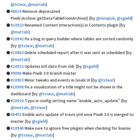
@tsteur
,
@mattab
]
#8619
Remove deprecated
Piwik\Archive::getDataTableFromArchive() [by
@mnapoli
,
@sgiehl
]
#10923
Renamed Content Interaction(s) in Contents plugin [by
@mattab
]
#10942
Fix a bug in query builder where tables are sorted randomly
[by
@tsteur
,
@mattab
]
#10863
Delete scheduled report after it was sent as scheduled [by
@mattab
]
#10922
Updates intl data from cldr [by
@sgiehl
]
#9096
Make Piwik 3.0 branch master
#10903
Minor tweaks and events in Goals UI [by
@tsteur
]
#10908
Fix a visualization of a title might not be shown in the
dashboard [by
@tsteur
,
@mattab
]
#10910
Typo in config setting name “enable_auto_update” [by
@mattab
,
@tsteur
]
#8453
Enable auto update of travis.yml once Piwik 3.0 is merged to
master [by
@sgiehl
]
#10940
Make sure to ignore free plugins when checking for license
[by
@tsteur
,
@mattab
]