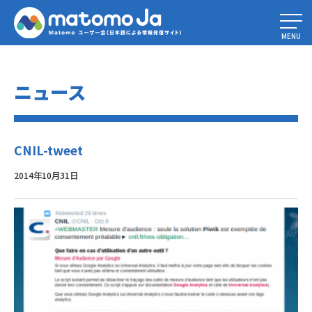
Home
»
フランス CNIL Piwik をお勧めします： cookieの同意を必要としな
い唯一の分析ツール
»
CNIL-tweet
MENU
ニュース
CNIL-tweet
2014年10月31日