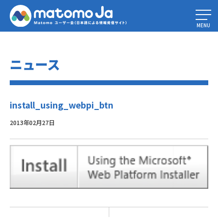
Home
»
PiwikがWindows Web App Galleryに再登場しました！
»
install_using_webpi_btn
MENU
ニュース
install_using_webpi_btn
2013年02月27日