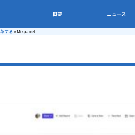
概要
ニュース
変革する
»
Mixpanel