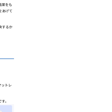
結果をも
をあげて
決するか
マットレ
です。