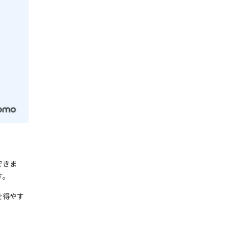
できま
す。
を得やす