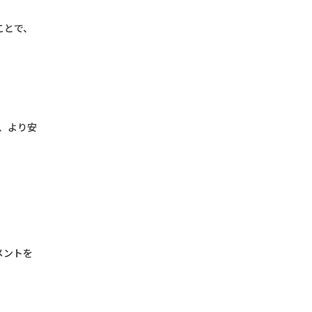
ことで、
、より安
メントを