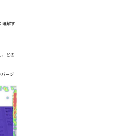
く理解す
し、どの
ンバージ