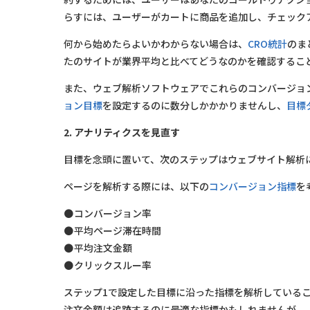
らすには、ユーザーがカートに商品を追加し、チェック
何から始めたらよいかわからない場合は、
CRO統計
のま
たのサイトが業界平均と比べてどうなのかを確認するこ
また、ウェブ解析ソフトウェアでこれらのコンバージョン
ョン目標
を設定するのに数分しかかかりませんし、
目標
2. アナリティクスを見直す
目標を念頭に置いて、次のステップはウェブサイト解析
ページを解析する際には、以下の
コンバージョン指標
を
コンバージョン率
平均ページ滞在時間
平均注文金額
クリックスルー率
ステップ1で設定した目標に沿った指標を解析している
注文金額は追跡するのに最適な指標かもしれませんが、