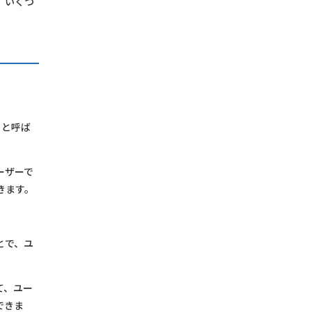
、いくつ
」と呼ば
ーザーで
きます。
とで、ユ
て、ユー
できま