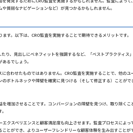
由を発見するためにCRO監査を実施するかもしれません。監査によって
ムや貧弱なナビゲーションなど）が見つかるかもしれません。
ります。以下は、CRO監査を実施することで期待できるメリットです。
したり、見出しにベネフィットを強調するなど、「ベストプラクティス
があるでしょう。
スに合わせたものではありません。CRO監査を実施することで、他のユ
ンのボトルネックや障壁を確実に見つける（そして修正する）ことがで
収益を増加させることです。コンバージョンの障壁を見つけ、取り除くこ
す。
ザーエクスペリエンスと顧客満足度も向上させます。監査プロセスによっ
ることができ、よりユーザーフレンドリーな顧客体験を生み出すことが