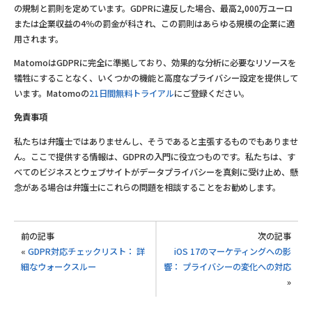
の規制と罰則を定めています。GDPRに違反した場合、最高2,000万ユーロ
または企業収益の4％の罰金が科され、この罰則はあらゆる規模の企業に適
用されます。
MatomoはGDPRに完全に準拠しており、効果的な分析に必要なリソースを
犠牲にすることなく、いくつかの機能と高度なプライバシー設定を提供して
います。Matomoの
21日間無料トライアル
にご登録ください。
免責事項
私たちは弁護士ではありませんし、そうであると主張するものでもありませ
ん。ここで提供する情報は、GDPRの入門に役立つものです。私たちは、す
べてのビジネスとウェブサイトがデータプライバシーを真剣に受け止め、懸
念がある場合は弁護士にこれらの問題を相談することをお勧めします。
前の記事
次の記事
«
GDPR対応チェックリスト： 詳
iOS 17のマーケティングへの影
細なウォークスルー
響： プライバシーの変化への対応
»