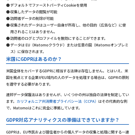
デフォルトでファーストパーティCookieを使用
収集したデータの閲覧が可能
訪問者データの削除が可能
収集されたデータはユーザー自身が所有し、他の目的（広告など）に使
用されることはありません。
訪問者のログとプロファイルを無効にすることができます。
データは EU（Matomoクラウド）または任意の国（Matomoオンプレミ
ス）に保存されます。
米国にGDPRはあるのか？
米国全体をカバーするGDPRに相当する法律は存在しません。とはいえ、米
国を拠点とする企業がEU域内の人のデータを処理する場合は、GDPRの原則
を遵守する必要があります。
連邦データ保護法はありませんが、いくつかの州は独自の法律を制定してい
ます。
カリフォルニア州消費者プライバシー法（CCPA）
はその代表的な例
で、Matomoはこれに完全に準拠しています。
GDPR対応アナリティクスの準備はできていますか？
GDPRは、EU市民および居住者からの個人データの収集と処理に関する一連