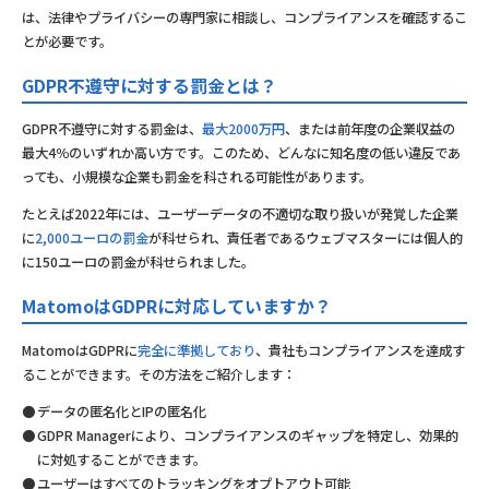
は、法律やプライバシーの専門家に相談し、コンプライアンスを確認するこ
とが必要です。
GDPR不遵守に対する罰金とは？
GDPR不遵守に対する罰金は、
最大2000万円
、または前年度の企業収益の
最大4％のいずれか高い方です。このため、どんなに知名度の低い違反であ
っても、小規模な企業も罰金を科される可能性があります。
たとえば2022年には、ユーザーデータの不適切な取り扱いが発覚した企業
に
2,000ユーロの罰金
が科せられ、責任者であるウェブマスターには個人的
に150ユーロの罰金が科せられました。
MatomoはGDPRに対応していますか？
MatomoはGDPRに
完全に準拠しており
、貴社もコンプライアンスを達成す
ることができます。その方法をご紹介します：
データの匿名化とIPの匿名化
GDPR Managerにより、コンプライアンスのギャップを特定し、効果的
に対処することができます。
ユーザーはすべてのトラッキングをオプトアウト可能