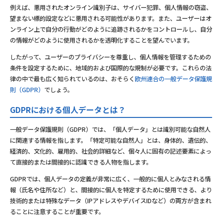
例えば、悪用されたオンライン識別子は、サイバー犯罪、個人情報の窃盗、
望まない標的設定などに悪用される可能性があります。また、ユーザーはオ
ンライン上で自分の行動がどのように追跡されるかをコントロールし、自分
の情報がどのように使用されるかを透明化することを望んでいます。
したがって、ユーザーのプライバシーを尊重し、個人情報を管理するための
条件を設定するために、地域的および国際的な規制が必要です。これらの法
律の中で最も広く知られているのは、おそらく
欧州連合の一般データ保護規
則（GDPR）
でしょう。
GDPRにおける個人データとは？
一般データ保護規則（GDPR）では、「個人データ」とは識別可能な自然人
に関連する情報を指します。「特定可能な自然人」とは、身体的、遺伝的、
経済的、文化的、雇用的、社会的詳細など、個々人に固有の記述要素によっ
て直接的または間接的に認識できる人物を指します。
GDPRでは、個人データの定義が非常に広く、一般的に個人とみなされる情
報（氏名や住所など）と、間接的に個人を特定するために使用できる、より
技術的または特殊なデータ（IPアドレスやデバイスIDなど）の両方が含まれ
ることに注意することが重要です。