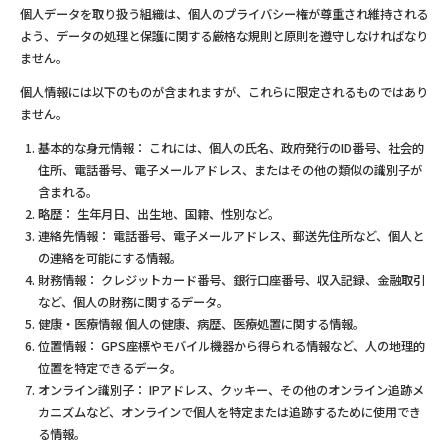
個人データを取り扱う組織は、個人のプライバシー権が尊重され維持される
よう、データの処理と保護に関する厳格な規則と原則を遵守しなければなり
ません。
個人情報には以下のものが含まれますが、これらに限定されるものではあり
ません。
基本的な身元情報： これには、個人の氏名、政府発行のID番号、社会的
住所、電話番号、電子メールアドレス、またはその他の類似の識別子が
含まれる。
略歴： 生年月日、出生地、国籍、性別など。
連絡先情報： 電話番号、電子メールアドレス、郵送先住所など、個人と
の連絡を可能にする情報。
財務情報： クレジットカード番号、銀行口座番号、収入記録、金融取引
など、個人の財務に関するデータ。
健康・医療情報 個人の健康、病歴、医療処置に関する情報。
位置情報： GPS座標やモバイル機器から得られる情報など、人の地理的
位置を特定できるデータ。
オンライン識別子： IPアドレス、クッキー、その他のオンライン追跡メ
カニズムなど、オンラインで個人を特定または追跡するために使用でき
る情報。