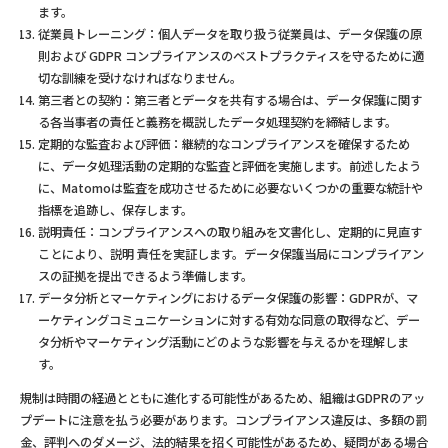
ます。
従業員トレーニング：個人データを取り扱う従業員は、データ保護の原
則および GDPR コンプライアンスのベストプラクティスを守るために適
切な訓練を受けなければなりません。
第三者との契約：第三者とデータを共有する場合は、データ保護に関す
る各当事者の責任と義務を概説したデータ処理契約を締結します。
定期的な監査および評価：継続的なコンプライアンスを確保するため
に、データ処理活動の定期的な監査と評価を実施します。前述したよう
に、Matomoは監査を成功させるために必要ないくつかの重要な統計や
指標を追跡し、保存します。
説明責任：コンプライアンスへの取り組みを文書化し、定期的に見直す
ことにより、説明 責任を実証します。データ保護当局にコンプライアン
スの証拠を提出できるよう準備します。
データ分析とマーケティングにおけるデータ保護の影響：GDPRが、マ
ーケティングコミュニケーションに対する有効な同意の取得など、デー
タ分析やマーケティング活動にどのような影響を与えるかを理解しま
す。
規制は時間の経過とともに進化する可能性があるため、組織はGDPRのアッ
プデートに注意を払う必要があります。コンプライアンス違反は、多額の罰
金、評判へのダメージ、法的結果を招く可能性があるため、疑問がある場合