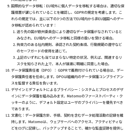
国際的なデータ移転：EU域外に個人データを移転する場合は、適切な保
護措置が講じられていることを確認し、GDPRの規定を考慮します。こ
れらの規定では、主に以下の3つの方法でEU域内から非EU諸国へのデー
タ移転が認められています：
送り先の国が欧州委員会により適切なデータ保護がなされていると
みなされ、EU域内へのデータ移転と同様の扱いを受ける場合。
拘束力のある社内規則、承認された契約条項、行動規範の遵守など
のセーフガードの使用を通じて。
上記のいずれにも当てはまらない特定の状況、例えば、関連するリ
スクを知らされた上で、本人が譲渡に明確に同意した場合。
データ保護責任者（DPO）： GDPRで義務付けられている場合は、デー
タ保護責任者を任命します。DPOは組織内のデータ保護コンプライアン
スを監督する責任を負います。
デザインとデフォルトによるプライバシー：システムとプロセスのデザ
インにデータ保護を組み込みます。Matomoのファーストパーティ・ク
ッキーのように、デフォルト設定はユーザのプライバシーを優先すべき
であります。
文書化：データ保護方針、手順、契約を含むデータ処理活動の記録を維
持します。Matomoは、ウェブサーバへのアクセス、アクティビティな
どをログに記録し、バックアップすることで、確かな監査証跡を提供し