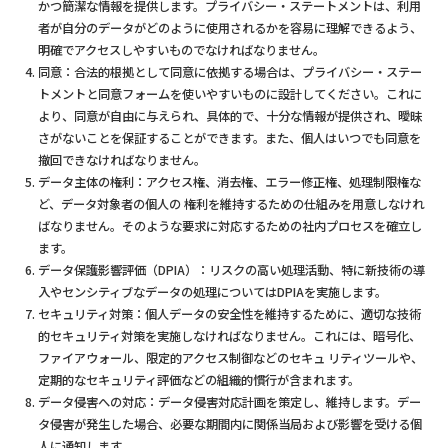
かつ簡潔な情報を提供します。プライバシー・ステートメントは、利用
者が自分のデータがどのように使用されるかを容易に理解できるよう、
明確でアクセスしやすいものでなければなりません。
同意：合法的根拠として同意に依拠する場合は、プライバシー・ステー
トメントと同意フォームを使いやすいものに設計してください。これに
より、同意が自由に与えられ、具体的で、十分な情報が提供され、曖昧
さがないことを保証することができます。また、個人はいつでも同意を
撤回できなければなりません。
データ主体の権利：アクセス権、消去権、エラー修正権、処理制限権な
ど、データ対象者の個人の 権利を維持するための仕組みを用意しなけれ
ばなりません。そのような要求に対応するための社内プロセスを確立し
ます。
データ保護影響評価（DPIA）：リスクの高い処理活動、特に新技術の導
入やセンシティブなデータの処理についてはDPIAを実施します。
セキュリティ対策：個人データの安全性を維持するために、適切な技術
的セキュリティ対策を実施しなければなりません。これには、暗号化、
ファイアウォール、限定的アクセス制御などのセキュ リティツールや、
定期的なセキュリティ評価などの組織的慣行が含まれます。
データ侵害への対応：データ侵害対応計画を策定し、維持します。デー
タ侵害が発生した場合、必要な期間内に関係当局および影響を受ける個
人に通知します。