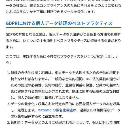
ータの種類と、完全なコンプライアンスのためにそれらをどのように扱わな
ければならないかを正確に判断できるツールを提供します。
GDPRにおける個人データ処理のベストプラクティス
GDPRの対象となる企業は、個人データを合法的かつ責任ある方法で処理す
るために、いくつかの主要原則とベストプラクティスに留意する必要があり
ます。
ここでは、実践するために不可欠なプラクティスをいくつか紹介しましょ
う：
処理の合法的根拠：組織は、個人データを処理するための合法的根拠を
持たなければなりません。一般的な合法的根拠には、法的義務の遵守の
ための処理の必要性、契約の履行、重要な利益の保護、公共の利益のた
めに実施される業務などが含まれます。処理に関する組織の正当な利益
は、個人の法的権利に優先してはなりません。
データの最小化：収集された特定の目的に必要な個人データのみを収集
し、処理します。
Matomo の匿名化機能
は、過剰または無関係なデータ
の収集を回避するのに役立ちます。
透明性：データがどのように処理されるかについて、個人に対して明確