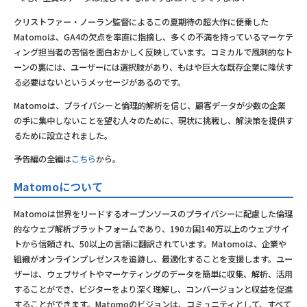
クリストファー・ノーラン監督によるこの夏期待の超大作に便乗した
Matomoは、GA4の欠点を率直に指摘し、多くの不満を持っているマーケテ
ィング担当者の苦悩を面白おかしく反映しています。コミカルで風刺的なト
ーンの裏には、ユーザーには選択肢があり、もはや巨大な既存企業に降伏す
る必要はないというメッセージがあるのです。
Matomoは、プライバシーと倫理的解析を信じ、顧客データが少数の企業
の手に集中しないことを望む人々のために、現状に挑戦し、解決策を提供す
るために設立されました。
予告編の全編は
こちら
から。
Matomoについて
Matomoは世界をリードするオープンソースのプライバシーに配慮した倫理
的なウェブ解析プラットフォームであり、190カ国140万以上のウェブサイ
トから信頼され、50以上の言語に翻訳されています。Matomoは、企業や
組織がオンラインプレゼンスを追跡し、最適化することを支援します。ユー
ザーは、ウェブサイトやマーケティングのデータを簡単に収集、解析、活用
することができ、ビジターをより深く理解し、コンバージョンと収益を促進
することができます。Matomoのビジョンは、コミュニティとして、すべて