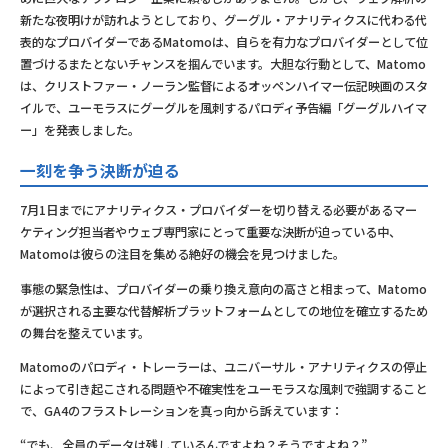
新たな夜明けが訪れようとしており、グーグル・アナリティクスに代わる代
表的なプロバイダーであるMatomoは、自らを有力なプロバイダーとして位
置づけるまたとないチャンスを掴んでいます。大胆な行動として、Matomo
は、クリストファー・ノーラン監督によるオッペンハイマー伝記映画のスタ
イルで、ユーモラスにグーグルを風刺するパロディ予告編「グーグルハイマ
ー」を発表しました。
一刻を争う決断が迫る
7月1日までにアナリティクス・プロバイダーを切り替える必要があるマー
ケティング担当者やウェブ専門家にとって重要な決断が迫っている中、
Matomoは彼らの注目を集める絶好の機会を見つけました。
事態の緊急性は、プロバイダーの乗り換え意向の高さと相まって、Matomo
が選択される主要な代替解析プラットフォームとしての地位を確立するため
の舞台を整えています。
Matomoのパロディ・トレーラーは、ユニバーサル・アナリティクスの停止
によって引き起こされる問題や不確実性をユーモラスな風刺で強調すること
で、GA4のフラストレーションを真っ向から訴えています：
“でも、全員のデータは残しているんですよね？そうですよね？”