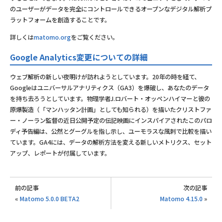
のユーザーがデータを完全にコントロールできるオープンなデジタル解析プ
ラットフォームを創造することです。
詳しくは
matomo.org
をご覧ください。
Google Analytics変更についての詳細
ウェブ解析の新しい夜明けが訪れようとしています。20年の時を経て、
Googleはユニバーサルアナリティクス（GA3）を爆破し、あなたのデータ
を持ち去ろうとしています。物理学者J.ロバート・オッペンハイマーと彼の
原爆製造（「マンハッタン計画」としても知られる）を描いたクリストファ
ー・ノーラン監督の近日公開予定の伝記映画にインスパイアされたこのパロ
ディ予告編は、公然とグーグルを指し示し、ユーモラスな風刺で比較を描い
ています。GA4には、データの解析方法を変える新しいメトリクス、セット
アップ、レポートが付属しています。
前の記事
次の記事
«
Matomo 5.0.0 BETA2
Matomo 4.15.0
»