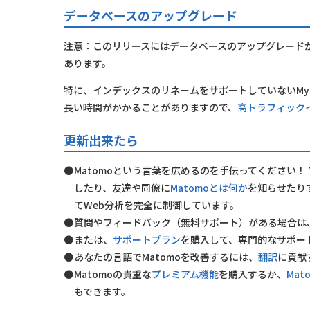
データベースのアップグレード
注意：このリリースにはデータベースのアップグレード
あります。
特に、インデックスのリネームをサポートしていないMyS
長い時間がかかることがありますので、
高トラフィックイ
更新出来たら
Matomoという言葉を広めるのを手伝ってください
したり、友達や同僚に
Matomoとは何か
を知らせたりす
てWeb分析を完全に制御しています。
質問やフィードバック（無料サポート）がある場合は
または、
サポートプラン
を購入して、専門的なサポー
あなたの言語でMatomoを改善するには、
翻訳
に貢献
Matomoの貴重な
プレミアム機能
を購入するか、
Mat
もできます。