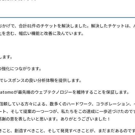
おかげで、合計81件のチケットを解決しました。解決したチケットは、
上を含む、幅広い機能と改善に及んでいます。
します。
ンドの強化につながります。
的でレスポンスの良い分析体験を提供します。
、Matomoが最先端のウェブテクノロジーを維持することを保証します。
心底信頼している方々による、数多くのハードワーク、コラボレーション、
ート、そして提案の一つ一つが、私たちをこの達成に一歩近づけたので
感謝の意を表したいと思います。ありがとうございました！
きこと、創造すべきこと、そして発見すべきことが、まだまだあるので