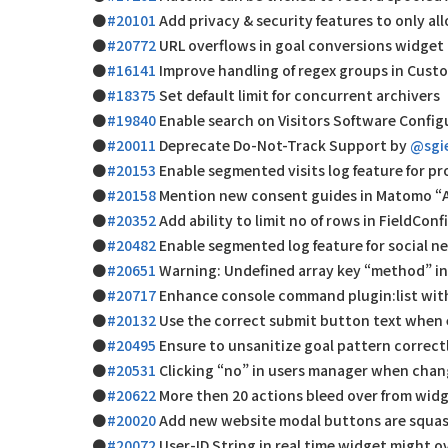
#20101
Add privacy & security features to only al
#20772
URL overflows in goal conversions widget
#16141
Improve handling of regex groups in Cus
#18375
Set default limit for concurrent archivers
#19840
Enable search on Visitors Software Config
#20011
Deprecate Do-Not-Track Support by
@sgi
#20153
Enable segmented visits log feature for p
#20158
Mention new consent guides in Matomo “A
#20352
Add ability to limit no of rows in Field
#20482
Enable segmented log feature for social n
#20651
Warning: Undefined array key “method” i
#20717
Enhance console command plugin:list with
#20132
Use the correct submit button text when 
#20495
Ensure to unsanitize goal pattern correct
#20531
Clicking “no” in users manager when chang
#20622
More then 20 actions bleed over from wid
#20020
Add new website modal buttons are squa
#20072
User-ID String in real time widget might 