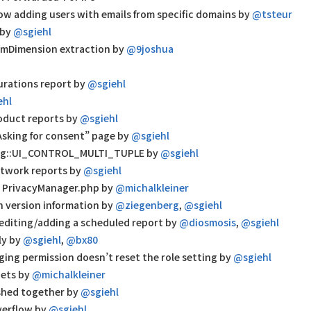
low adding users with emails from specific domains by
@tsteur
 by
@sgiehl
tomDimension extraction by
@9joshua
urations report by
@sgiehl
ehl
roduct reports by
@sgiehl
sking for consent” page by
@sgiehl
Config::UI_CONTROL_MULTI_TUPLE by
@sgiehl
etwork reports by
@sgiehl
n PrivacyManager.php by
@michalkleiner
 version information by
@ziegenberg
,
@sgiehl
editing/adding a scheduled report by
@diosmosis
,
@sgiehl
ly by
@sgiehl
,
@bx80
ing permission doesn’t reset the role setting by
@sgiehl
gets by
@michalkleiner
shed together by
@sgiehl
overflow by
@sgiehl