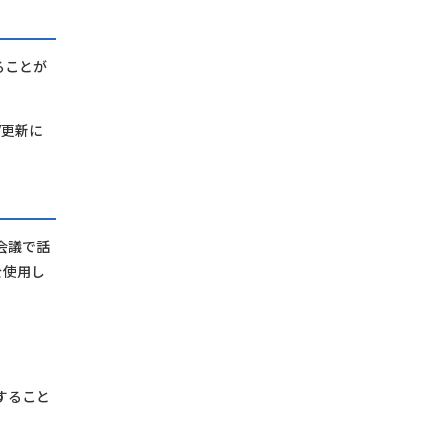
ることが
/更新に
。
会議で話
を使用し
すること