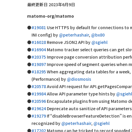
最終更新日 2023年6月9日
matomo-org/matomo
#19081
Use HTTPS by default for connections to m
INI config) by
@peterhashair
,
@bx80
#16028
Remove JSON2 API by
@sgiehl
#16904
Matomo tracker select queries can get slo
#20375
Improve page conversion attribution perf
#19897
Improve speed of segment queries when mu
#18295
When aggregating data tables for a week, 
(Performance) by
@diosmosis
#20578
Avoid API request for API.getPagesCompar
#19984
Allow API parameter type hints by
@sgieh
#20596
Encapsulate plugins from using Matomo de
#19624
Deprecate auto sanitize of API parameter
#19279
If “disableBrowserFeatureDetection” is en
recognized by
@peterhashair
,
@sgiehl
#17202
Matomo can be tricked to record spoofed 