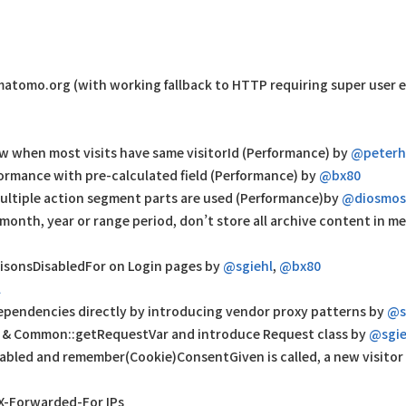
atomo.org (with working fallback to HTTP requiring super user e
w when most visits have same visitorId (Performance) by
@peterh
ormance with pre-calculated field (Performance) by
@bx80
ltiple action segment parts are used (Performance)by
@diosmos
month, year or range period, don’t store all archive content in 
isonsDisabledFor on Login pages by
@sgiehl
,
@bx80
l
pendencies directly by introducing vendor proxy patterns by
@s
s & Common::getRequestVar and introduce Request class by
@sgie
abled and remember(Cookie)ConsentGiven is called, a new visitor 
X-Forwarded-For IPs