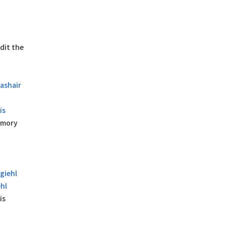
dit the
ashair
is
memory
giehl
hl
is