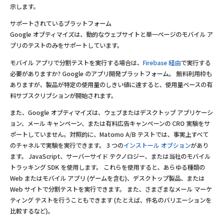
示します。
サポートされているプラットフォーム
Google オプティマイズは、動的なウェブサイトと単一ページのモバイル ア
プリのテストのみをサポートしています。
モバイル アプリで分割テストを実行する場合は、
Firebase 経由
で実行する
必要がありますか? Google のアプリ開発プラットフォーム。 無料利用枠も
ありますが、製品が特定の使用量のしきい値に達すると、使用量ベースの有
料サブスクリプションが開始されます。
また、Google オプティマイズは、ウェブまたはデスクトップ アプリケーシ
ョン、メール キャンペーン、または有料広告キャンペーンの CRO 実験をサ
ポートしていません。対照的に、Matomo A/B テストでは、事実上すべて
のチャネルで実験を実行できます。 3 つの
インストール オプション
があり
ます。 JavaScript、サーバーサイド テクノロジー、または当社のモバイル
トラッキング SDK を使用します。 これらを使用すると、あらゆる種類の
Web またはモバイル アプリ (ゲームを含む)、デスクトップ製品、または
Web サイトで分割テストを実行できます。 また、さまざまなメール マーケ
ティング テストを行うこともできます (たとえば、件名のバリエーションを
比較するなど)。