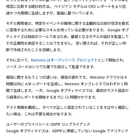
相互に比較する統計的方法。 ベイジアン モデルは CRO レポートをより迅
速かつ大規模に生成しますが、推論に基づいています。
モデル開発者は、特定のイベントの確率に関する主観的な以前の信念を数式
に変換するために必要なスキルを持っている必要があります。 Google オプ
ティマイズは独自のツールであるため、基礎となるモデルの設計を監査して
その正確性を検証することはできません。 言い換えれば、それが正しい判
断で作成されたことを信頼します。
それに比べて、
Matomo はオープンソース プロジェクト
として開始され、
ソース コードはいつでも誰でも独立して監査できます。
報告に関するもう 1 つの違いは、報告の遅れです。 Matomo クラウドは 6
時間以内に A/B レポートを生成し、Matomo オンプレミスではわずか 1 時
間で生成します。 一方、Google オプティマイズでは、最初のテスト設定か
ら結果のレポートを開始するまでに 12 時間かかります。
テスト実験を構成し、すべてが正しく設定されていることをすばやく確認し
たい場合、これは不便な場合があります。
ユーザーのプライバシーと GDPR コンプライアンス
Google オプティマイズは、GDPR に準拠していない Google アナリティク