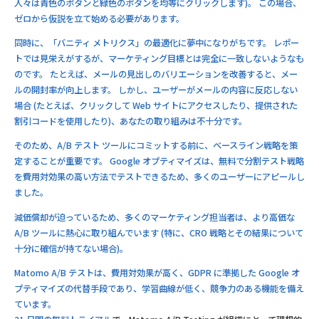
人々は青色のボタンと緑色のボタンを均等にクリックします)。 この場合、
ゼロから仮説を立て始める必要があります。
同時に、「バニティ メトリクス」の最適化に夢中になりがちです。 レポー
トでは見栄えがするが、マーケティング目標とは完全に一致しないようなも
のです。 たとえば、メールの見出しのバリエーションを改善すると、メー
ルの開封率が向上します。 しかし、ユーザーがメールの内容に反応しない
場合 (たとえば、クリックして Web サイトにアクセスしたり、提供された
割引コードを使用したり)、あなたの取り組みは不十分です。
そのため、A/B テスト ツールにコミットする前に、ベースライン戦略を策
定することが重要です。 Google オプティマイズは、無料で分割テスト戦略
を費用対効果の高い方法でテストできるため、多くのユーザーにアピールし
ました。
減価償却が迫っているため、多くのマーケティング担当者は、より高価な
A/B ツールに熱心に取り組んでいます (特に、CRO 戦略とその結果について
十分に確信が持てない場合)。
Matomo A/B テストは、費用対効果が高く、GDPR に準拠した Google オ
プティマイズの代替手段であり、学習曲線が低く、競争力のある機能を備え
ています。