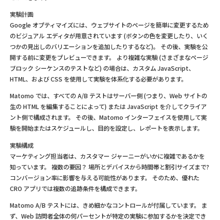
実験計画
Google オプティマイズには、ウェブサイトのページを簡単に変更するため
のビジュアル エディタが用意されています (ボタンの色を変更したり、いく
つかの見出しのバリエーションを追加したりするなど)。 その後、実験を公
開する前に変更をプレビューできます。 より複雑な実験 (さまざまなページ
ブロック シーケンスのテストなど) の場合は、カスタム JavaScript、
HTML、および CSS を使用して実験を体系化する必要があります。
Matomo では、すべての A/B テストはサーバー側 (つまり、Web サイトの
生の HTML を編集することによって) または JavaScript を介してクライア
ント側で構成されます。 その後、Matomo インターフェイスを使用して実
験を開始またはスケジュールし、目的を設定し、レポートを表示します。
実験構成
マーケティング担当者は、カスタマー ジャーニーがいかに複雑であるかを
知っています。 複数の要因？ 場所とデバイスから時間帯と割引サイズまで?
コンバージョン率に影響を与える可能性があります。 そのため、優れた
CRO アプリでは複数の追跡条件を構成できます。
Matomo A/B テストには、きめ細かなコントロールが付属しています。 ま
ず、Web 訪問者全体の何パーセントが特定の実験に参加するかを決定でき