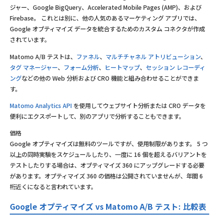
ジャー、Google BigQuery、Accelerated Mobile Pages (AMP)、および
Firebase。 これとは別に、他の人気のあるマーケティング アプリでは、
Google オプティマイズ データを統合するためのカスタム コネクタが作成
されています。
Matomo A/B テストは、
ファネル
、
マルチチャネル アトリビューション
、
タグ マネージャー
、
フォーム分析
、
ヒートマップ
、
セッション レコーディ
ング
などの他の Web 分析および CRO 機能と組み合わせることができま
す。
Matomo Analytics API
を使用してウェブサイト分析または CRO データを
便利にエクスポートして、別のアプリで分析することもできます。
価格
Google オプティマイズは無料のツールですが、使用制限があります。 5 つ
以上の同時実験をスケジュールしたり、一度に 16 個を超えるバリアントを
テストしたりする場合は、オプティマイズ 360 にアップグレードする必要
があります。オプティマイズ 360 の価格は公開されていませんが、年間 6
桁近くになると言われています。
Google オプティマイズ vs Matomo A/B テスト: 比較表