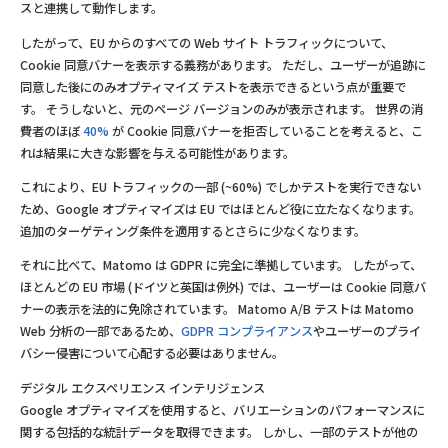
スと連携して動作します。
したがって、EU からのすべての Web サイト トラフィックについて、
Cookie 同意バナーを表示する義務があります。 ただし、ユーザーが追跡に
同意した後にのみオプティマイズ テストを表示できるという点が重要で
す。 そうしないと、元のページ バージョンのみが表示されます。 世界の消
費者のほぼ
40%
が Cookie 同意バナーを拒否していることを考えると、こ
れは結果に大きな影響を与える可能性があります。
これにより、EU トラフィックの一部 (~60%) でしかテストを実行できない
ため、Google オプティマイズは EU ではほとんど役に立たなくなります。
追加のターゲティング条件を適用するとさらに少なくなります。
それに比べて、Matomo は GDPR に完全に準拠しています。 したがって、
ほとんどの EU 市場 (ドイツと英国は例外) では、ユーザーは Cookie 同意バ
ナーの表示を法的に免除されています。 Matomo A/B テストは Matomo
Web 分析の一部であるため、
GDPR コンプライアンス
やユーザーのプライ
バシー侵害について心配する必要はありません。
デジタル エクスペリエンス インテリジェンス
Google オプティマイズを使用すると、バリエーションのパフォーマンスに
関する包括的な統計データを取得できます。 しかし、一部のテストが他の