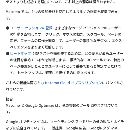
テストよりも成功する理由について、これ以上の洞察は得られません。
Matomo では、2 つの追加機能を使用してより多くの洞察を収集できま
す。
ユーザー セッションの記録
: さまざまなページ バージョンでのユーザー
の行動を監視します。 クリック、マウスの動き、スクロール、ページの
変更、フォームの操作を観察して、ユーザーの累積的なデジタル エクス
ペリエンスをよりよく理解します。
ヒートマップ
: 分割テストを微調整するために、どの要素が最もユーザー
の注目を集めているかを判断します。 標準的な CRO ツールでは、特定の
ページ要素がほとんどのユーザーにとって重要であると想定するだけで
す。 ヒートマップは、確実に判断するのに役立ちます。
これらの機能は両方とも
Matomo Cloud サブスクリプション
にバンドルさ
れています。
統合
Matomo と Google Optimize は、他の複数のツールと統合されていま
す。
Google オプティマイズは、マーケティング ファミリーの他の製品とネイテ
ィブに統合されています。 一般提供、Google 広告、Google タグ マネー