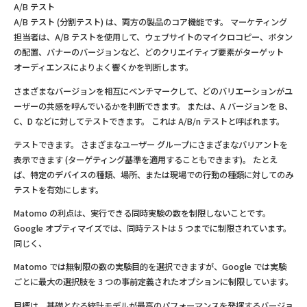
A/B テスト
A/B テスト (分割テスト) は、両方の製品のコア機能です。 マーケティング
担当者は、A/B テストを使用して、ウェブサイトのマイクロコピー、ボタン
の配置、バナーのバージョンなど、どのクリエイティブ要素がターゲット
オーディエンスによりよく響くかを判断します。
さまざまなバージョンを相互にベンチマークして、どのバリエーションがユ
ーザーの共感を呼んでいるかを判断できます。 または、A バージョンを B、
C、D などに対してテストできます。 これは A/B/n テストと呼ばれます。
テストできます。 さまざまなユーザー グループにさまざまなバリアントを
表示できます (ターゲティング基準を適用することもできます)。 たとえ
ば、特定のデバイスの種類、場所、または現場での行動の種類に対してのみ
テストを有効にします。
Matomo の利点は、実行できる同時実験の数を制限しないことです。
Google オプティマイズでは、同時テストは 5 つまでに制限されています。
同じく、
Matomo では無制限の数の実験目的を選択できますが、Google では実験
ごとに最大の選択肢を 3 つの事前定義されたオプションに制限しています。
目標は、基礎となる統計モデルが最高のパフォーマンスを発揮するバージョ