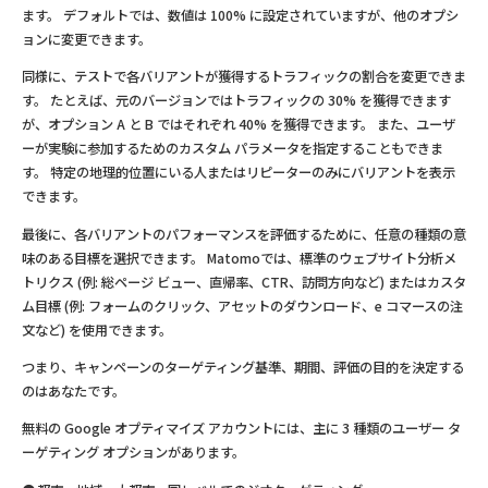
ます。 デフォルトでは、数値は 100% に設定されていますが、他のオプシ
ョンに変更できます。
同様に、テストで各バリアントが獲得するトラフィックの割合を変更できま
す。 たとえば、元のバージョンではトラフィックの 30% を獲得できます
が、オプション A と B ではそれぞれ 40% を獲得できます。 また、ユーザ
ーが実験に参加するためのカスタム パラメータを指定することもできま
す。 特定の地理的位置にいる人またはリピーターのみにバリアントを表示
できます。
最後に、各バリアントのパフォーマンスを評価するために、任意の種類の意
味のある目標を選択できます。 Matomoでは、標準のウェブサイト分析メ
トリクス (例: 総ページ ビュー、直帰率、CTR、訪問方向など) またはカスタ
ム目標 (例: フォームのクリック、アセットのダウンロード、e コマースの注
文など) を使用できます。
つまり、キャンペーンのターゲティング基準、期間、評価の目的を決定する
のはあなたです。
無料の Google オプティマイズ アカウントには、主に 3 種類のユーザー タ
ーゲティング オプションがあります。