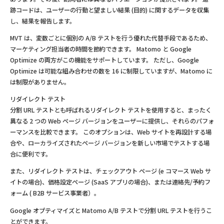
跡コードは、ユーザーの行動と望ましい結果 (目的) に関するデータを収集
し、結果を報告します。
MVT は、変数ごとに個別の A/B テストを行う優れた代替手段であるため、
マーケティング担当者の時間を節約できます。 Matomo と Google
Optimize の両方がこの機能をサポートしています。 ただし、Google
Optimize は可能な組み合わせの数を 16 に制限していますが、Matomo に
は制限がありません。
リダイレクト テスト
分割 URL テストとも呼ばれるリダイレクト テストを使用すると、まったく
異なる 2 つの Web ページ バージョンをユーザーに提供し、それらのパフォ
ーマンスを比較できます。 このオプションは、Web サイトを再設計する場
合や、ローカライズされたページ バージョンを新しい市場でテストする場
合に便利です。
また、リダイレクト テストは、チェックアウト ページ (e コマース Web サ
イトの場合)、価格設定ページ (SaaS アプリの場合)、または連絡先/予約フ
ォーム ( B2B サービス事業者）。
Google オプティマイズと Matomo A/B テストで分割 URL テストを行うこ
とができます。