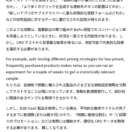
るか」、「より多くのクリックを生成する連絡先ボタンの配置はどれか」、
「新しいアプリのサブスクライバーに最も効果的な登録フォームはどれか」
などの研究仮説に対するデータに裏打ちされた回答が得られます。
このような洞察は、需要創出の取り組みや BoFu 段階でのコンバージョン率
を改善しようとしているときに、状況を一変させる可能性があります。 し
かし、CRO テストから有意義な結果を得るには、測定可能で代表的な目標
を選択する必要があります。
For example, split testing different pricing strategies for low-priced,
frequently purchased products makes sense as you can run an
experiment for a couple of weeks to get a statistically relevant
sample.
たとえば、低価格で頻繁に購入される製品のさまざまな価格設定戦略を分割
してテストすることは理にかなっています。実験を数週間実行して、統計的
に関連のあるサンプルを取得できるからです。
しかし、B2B SaaS 製品を使用している場合、平均的な販売サイクルが完了
するまでに数週間 (または数か月) かかり、「時間に敏感な割引」や「1 回限
りのプロモーション」などは実際には機能せず、適切な CRO データを取得
する必要があります。 難しくなります。