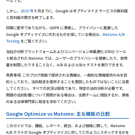
ールです。
しかし、
2023 年
9 月までに、Google はオプティマイズ サービスの無料版
と有料版の両方を終了します。
同様に堅牢でありながら、GDPR に準拠し、プライバシーに配慮した
Google オプティマイズに代わるものを探している場合は、
Matomo A/B
Testing
をご覧ください。
当社の分析プラットフォームおよびコンバージョン率最適化 (CRO) ツール
と統合された Matomo では、ユーザーのプライバシーを侵害したり、使用
量を制限したりすることなく、A/B および A/B/n テストを実行できます。
免責事項: このブログ投稿で提供される情報は、一般的な情報提供のみを目
的としており、法的助言を提供することを意図したものではないことに注意
してください。 すべての状況は固有であり、特定の法的分析が必要です。
問題の法的影響について質問がある場合は、法務チームに相談するか、資格
のある法律専門家に助言を求めてください。
Google Optimize vs Matomo: 主な機能の比較
このガイドでは、機能、レポート、統合、および価格に関して、Matomo
A/B テストが Google オプティマイズに対してどのようにスタックするかを