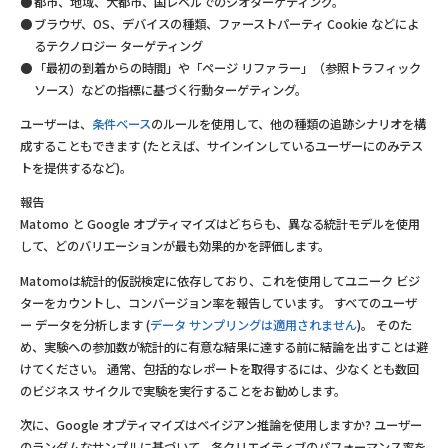
都市、地域、大都市、国レベルでのジオターゲティング。
ブラウザ、OS、デバイスの種類、ファーストパーティ Cookie などによ
るテクノロジー ターゲティング
「最初の到着からの時間」や「ページ リファラー」（参照トラフィック
ソース）などの指標に基づく行動ターゲティング。
ユーザーは、
条件ベース
のルールを使用して、他の種類の追跡シナリオを構
成することもできます (たとえば、サインインしているユーザーにのみテス
トを提供するなど)。
報告
Matomo と Google オプティマイズはどちらも、異なる統計モデルを使用
して、どのバリエーションが最も効果的かを評価します。
Matomoは統計的仮説検定に依存しており、これを使用してユニーク ビジ
ターをカウントし、コンバージョン率を報告しています。 すべてのユーザ
ー データを分析します (
データ サンプリングは適用されません
)。 そのた
め、実験への参加数が統計的に有意な結果に達する前に結論を出すことは避
けてください。 通常、包括的なレポートを取得するには、少なくとも数回
のビジネス サイクルで実験を実行することをお勧めします。
次に、Google オプティマイズはベイジアン推論を使用しますか? ユーザー
のランダムなサンプルに基づいて、各クリエイティブのパフォーマンス率を