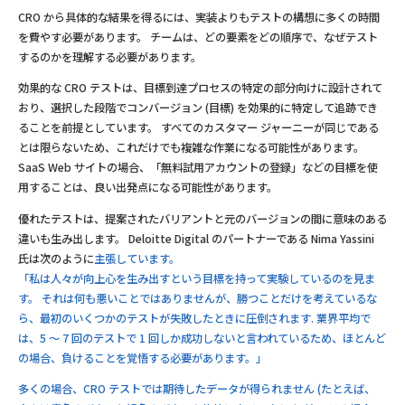
CRO から具体的な結果を得るには、実装よりもテストの構想に多くの時間
を費やす必要があります。 チームは、どの要素をどの順序で、なぜテスト
するのかを理解する必要があります。
効果的な CRO テストは、目標到達プロセスの特定の部分向けに設計されて
おり、選択した段階でコンバージョン (目標) を効果的に特定して追跡でき
ることを前提としています。 すべてのカスタマー ジャーニーが同じである
とは限らないため、これだけでも複雑な作業になる可能性があります。
SaaS Web サイトの場合、「無料試用アカウントの登録」などの目標を使
用することは、良い出発点になる可能性があります。
優れたテストは、提案されたバリアントと元のバージョンの間に意味のある
違いも生み出します。 Deloitte Digital のパートナーである Nima Yassini
氏は次のように
主張しています。
「私は人々が向上心を生み出すという目標を持って実験しているのを見ま
す。 それは何も悪いことではありませんが、勝つことだけを考えているな
ら、最初のいくつかのテストが失敗したときに圧倒されます. 業界平均で
は、5 〜 7 回のテストで 1 回しか成功しないと言われているため、ほとんど
の場合、負けることを覚悟する必要があります。」
多くの場合、CRO テストでは期待したデータが得られません (たとえば、