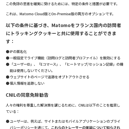
この免除の恩恵を確実に受けるためには、特定の条件と措置が必要です。
これは、Matomo Cloud版とOn-Premise版の両方のオプションです。
以下の条件に基づき、Matomoをフランス国内の訪問者
にトラッキングクッキーと共に使用することができま
す：
IPの匿名化
一般設定でライブ機能（訪問ログと訪問者プロファイル）を無効にする
「ユーザーID」、「Eコマース」、「ヒートマップ/セッション記録」の機
能は使用しないでください。
ウェブサイトのページで追跡をオプトアウトさせる
個人情報を追跡しない
CNILの同意免除勧告
人々の権利を尊重した解決策を講じるために、CNILは以下のことを推奨し
ている：
ユーザーは、例えば、サイトまたはモバイルアプリケーションのプライ
バシーポリシーを通じて、
これらのトレーサーの実装について知らされ