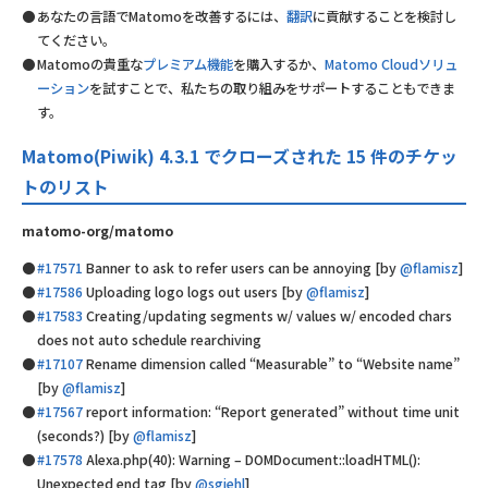
あなたの言語でMatomoを改善するには、
翻訳
に貢献することを検討し
てください。
Matomoの貴重な
プレミアム機能
を購入するか、
Matomo Cloudソリュ
ーション
を試すことで、私たちの取り組みをサポートすることもできま
す。
Matomo(Piwik) 4.3.1 でクローズされた 15 件のチケッ
トのリスト
matomo-org/matomo
#17571
Banner to ask to refer users can be annoying [by
@flamisz
]
#17586
Uploading logo logs out users [by
@flamisz
]
#17583
Creating/updating segments w/ values w/ encoded chars
does not auto schedule rearchiving
#17107
Rename dimension called “Measurable” to “Website name”
[by
@flamisz
]
#17567
report information: “Report generated” without time unit
(seconds?) [by
@flamisz
]
#17578
Alexa.php(40): Warning – DOMDocument::loadHTML():
Unexpected end tag [by
@sgiehl
]