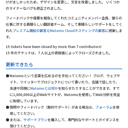
けがましかったため、デザインを変更し、文言を改善しました。 いくつか
のマイナーなバグも修正されました。
フィードバックや提案を報告してくれたコミュニティメンバー全員、彼らの
仕事に対する素晴らしい翻訳者チーム、そして素晴らしいサポートをしてく
れた
プレミアム機能の顧客
と
Matomo Cloudホスティングの顧客
に感謝しま
す。
15 tickets have been closed by more than 7 contributors!
15 件のチケットは、7 人以上の貢献者によってクローズされました。
更新できたら
Matomoという言葉を広めるのを手伝ってください！ ブログ、ウェブサ
イト、ツイッターでプロジェクトについて書いたり、会議で話したり、
友達や同僚に
Matomoとは何か
を知らせたりすることができます。すで
に1,000,000以上のWebサイトが、Matomoを使用してWeb分析を完全
に制御しています。
質問やフィードバック（無料サポート）がある場合は、
フォーラム
を使
用してください。
または、
サポートプラン
を購入して、専門的なサポートとガイダンスを
受けてください。