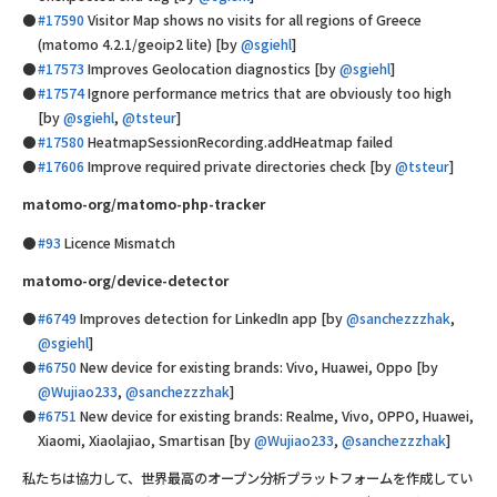
#17590
Visitor Map shows no visits for all regions of Greece
(matomo 4.2.1/geoip2 lite) [by
@sgiehl
]
#17573
Improves Geolocation diagnostics [by
@sgiehl
]
#17574
Ignore performance metrics that are obviously too high
[by
@sgiehl
,
@tsteur
]
#17580
HeatmapSessionRecording.addHeatmap failed
#17606
Improve required private directories check [by
@tsteur
]
matomo-org/matomo-php-tracker
#93
Licence Mismatch
matomo-org/device-detector
#6749
Improves detection for LinkedIn app [by
@sanchezzzhak
,
@sgiehl
]
#6750
New device for existing brands: Vivo, Huawei, Oppo [by
@Wujiao233
,
@sanchezzzhak
]
#6751
New device for existing brands: Realme, Vivo, OPPO, Huawei,
Xiaomi, Xiaolajiao, Smartisan [by
@Wujiao233
,
@sanchezzzhak
]
私たちは協力して、世界最高のオープン分析プラットフォームを作成してい