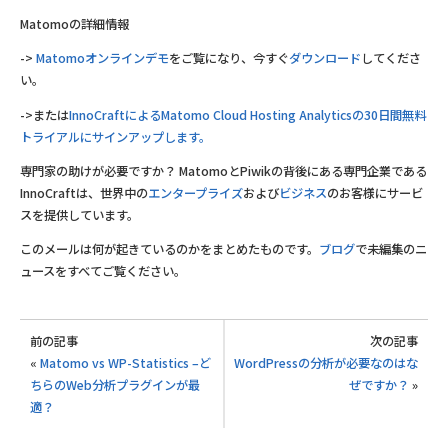
Matomoの詳細情報
->
Matomoオンラインデモ
をご覧になり、今すぐ
ダウンロード
してくださ
い。
->または
InnoCraftによるMatomo Cloud Hosting Analyticsの30日間無料
トライアルにサインアップします。
専門家の助けが必要ですか？ MatomoとPiwikの背後にある専門企業である
InnoCraftは、世界中の
エンタープライズ
および
ビジネス
のお客様にサービ
スを提供しています。
このメールは何が起きているのかをまとめたものです。
ブログ
で未編集のニ
ュースをすべてご覧ください。
前の記事
次の記事
«
Matomo vs WP-Statistics –ど
WordPressの分析が必要なのはな
ちらのWeb分析プラグインが最
ぜですか？
»
適？