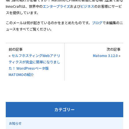
専門家の助けが必要ですか？ MatomoとPiwikの背後にある専門企業である
InnoCraftは、世界中の
エンタープライズ
および
ビジネス
のお客様にサービ
スを提供しています。
このメールは何が起きているのかをまとめたものです。
ブログ
で未編集のニ
ュースをすべてご覧ください。
前の記事
次の記事
«
セルフホスティングWebアナリ
Matomo 3.12.0
»
ティクスが完全に簡単になりまし
た！ WordPressベータ版
MATOMOの紹介
カテゴリー
お知らせ