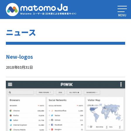
Home
»
Matomo 3.4.0
»
New-logos
MENU
ニュース
New-logos
2018年03月31日