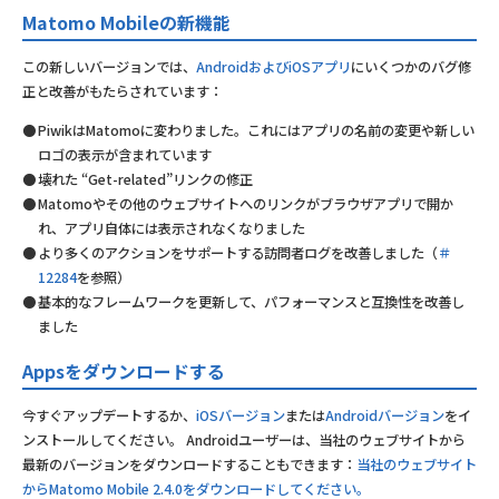
Matomo Mobileの新機能
この新しいバージョンでは、
AndroidおよびiOSアプリ
にいくつかのバグ修
正と改善がもたらされています：
PiwikはMatomoに変わりました。これにはアプリの名前の変更や新しい
ロゴの表示が含まれています
壊れた “Get-related”リンクの修正
Matomoやその他のウェブサイトへのリンクがブラウザアプリで開か
れ、アプリ自体には表示されなくなりました
より多くのアクションをサポートする訪問者ログを改善しました（
＃
12284
を参照）
基本的なフレームワークを更新して、パフォーマンスと互換性を改善し
ました
Appsをダウンロードする
今すぐアップデートするか、
iOSバージョン
または
Androidバージョン
をイ
ンストールしてください。 Androidユーザーは、当社のウェブサイトから
最新のバージョンをダウンロードすることもできます：
当社のウェブサイト
からMatomo Mobile 2.4.0をダウンロードしてください。