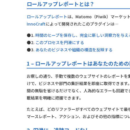
ロールアップレポートとは？
ロールアップレポート
は、Matomo（Piwik）マー
InnoCraft
によって開発されたこのプラグインは…
1.
時間のヒープを保存し、完全に新しい洞察力を与え
2.
このプロセスを円滑にする
3.
あなたのビジネスや組織の構造を反映する
1 – ロールアップレポートはあなたのため
お察しの通り、手動で複数のウェブサイトのレポートを集計
けで、ビジネスや部門の集計結果を即座に取得できます
間の無駄を省けるだけでなく、人為的なエラーも回避で
載結果を明確に把握できます。
たとえば、どのリファラーがすべてのウェブサイトで最
マースレポート、アクション、およびその他の指標につ