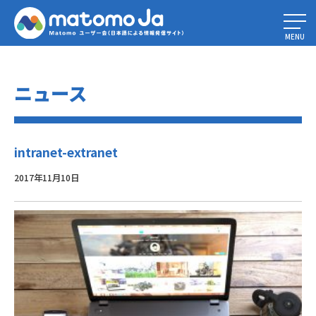
Home
»
コミュニティ調査で明らかに – Piwikユーザーのプロフィールを発
見
»
intranet-extranet
MENU
ニュース
intranet-extranet
2017年11月10日