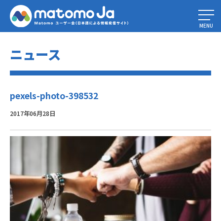
Home
»
PIWIK ANALYTICS NEWS
»
pexels-photo-398532
MENU
ニュース
pexels-photo-398532
2017年06月28日