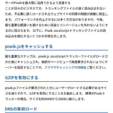
ザーがPiwikを最大限に活用できるよう支援する
ことが日々のビジネスです。 トラッキングファイルが速く読み込まれない
ため、不必要に遅くロードされるウェブサイトの同様の問題が頻繁に発生し
ます。 パフォーマンスを向上させるには多くの方法がありますが、今後、
最も重要な間違いを避けるために収益とコンバージョンを失わないようにす
るのに役立ちます。 以下に、Piwik JavaScriptトラッキングファイルの読
み込みを強化するいくつかの手順を示します。
piwik.jsをキャッシュする
最も重要なステップは、piwik.js JavaScriptトラッカーファイルがロードさ
れた後にキャッシュされ、後続のページビューで再度要求されないようにサ
ーバーを設定することです。
ブラウザキャッシングの詳細
をご覧ください。
GZIPを有効にする
piwik.jsファイルが要求されたときにユーザーがロードする必要があるサイ
ズを減らすので、GZIPを有効にすることをお勧めします。 標準のPiwikト
ラッカーの場合、サイズを約60KBから20KBに縮小します。
DNSの事前ロード