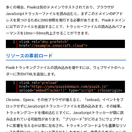
多くの場合、Piwikは別のドメインでホストされており、ブラウザが
JavaScriptトラッカーファイルを読み込むと、まずこのドメインのIPアド
レスを見つけるためにDNS参照を実行する必要があります。 Piwikドメイン
に以下のファイルを追加することで、トラッカーファイルの読み込みパフォ
ーマンスを10ms〜50ms向上させることができます。
1
<link rel=
"dns-prefetch"
href=
"//example.innocraft.cloud"
>
リソースの事前ロード
Piwikトラッキングファイルの読み込みを増やすには、ウェブサイトのヘッ
ダーに次のHTMLを追加します。
1
<link rel=
"preload"
href=
"https://yourpiwikdomain.com/piwik.js"
onload=
"embedTracker()"
type=
"script"
crossorigin>
Chrome、Opera、その他ブラウザが増えると、「onload」イベントをブ
ロックせずにJavaScriptトラッカーファイルを読み込みます。 その結果、
トラッキングコードを埋め込むとすぐに、JavaScriptトラッカーが既に読
み込まれている可能性があります。 “プリロード”がどのようにウェブサイ
トに影響を与えるかは常に左右され、トラッキングコードよりも重要なリソ