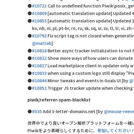
#10721
Call to undefined function Piwik\posix_get
#10809
[automatic translation update] Updated 407 
#10853
[automatic translation update] Updated 214 stri
ko, nb, nl, pl, pt-br, ro, ru, sk, sq, sr, sv, tl, tr, vi, z
#10792
Fix script tag is not closed when generati
@mattab
]
#10818
Better async tracker initialization to not
#10822
Show more ways of how users can donate
#10827
Load marketplace client in updater only 
#10833
when using a custom logo still display “Piw
#10844
Minor tweaks and events in Goals UI [by
@
#10852
Trigger JS tracker update when checking 
piwik/referrer-spam-blacklist
#535
Add 3-letter-domains.net [by
@mouse-reev
世界中でより良いオープン解析プラットフォームを一緒
Piwikをより素晴らしくするために、
参加してください