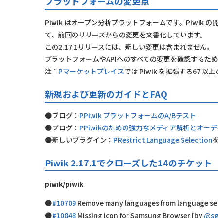
プラットフォームの変更点
Piwik はオープン分析プラットフォームです。Piwik
て、前回のリリースからの変更を文書化しています。
この2.17.1リリースには、新しい変更は含まれません。
プラットフォームやAPIへのすべての変更を確認するた
注：
Pマーケットプレイス
では Piwik を拡張する6
新規および更新のガイドとFAQ
ブログ：
PPiwik プラットフォームのA/Bテスト
ブログ：
PPiwikのための強力なメディア解析とオー
新しいプラグイン：
PRestrict Language Selection
Piwik 2.17.1でクローズした14のチケット
piwik/piwik
#10709
Remove many languages from language se
#10848
Missing icon for Samsung Browser [by
@sg