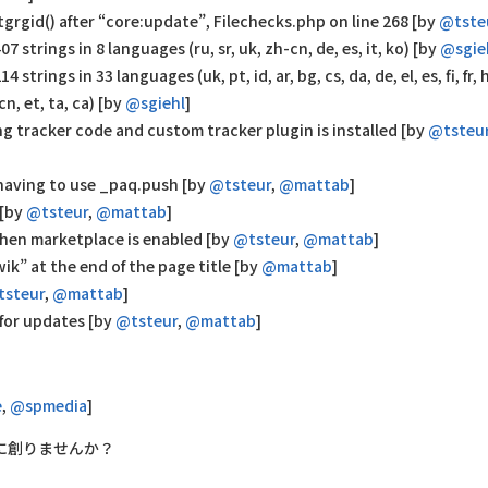
grgid() after “core:update”, Filechecks.php on line 268 [by
@tste
strings in 8 languages (ru, sr, uk, zh-cn, de, es, it, ko) [by
@sgie
ngs in 33 languages (uk, pt, id, ar, bg, cs, da, de, el, es, fi, fr, hi,
h-cn, et, ta, ca) [by
@sgiehl
]
ng tracker code and custom tracker plugin is installed [by
@tsteu
 having to use _paq.push [by
@tsteur
,
@mattab
]
 [by
@tsteur
,
@mattab
]
when marketplace is enabled [by
@tsteur
,
@mattab
]
ik” at the end of the page title [by
@mattab
]
tsteur
,
@mattab
]
for updates [by
@tsteur
,
@mattab
]
e
,
@spmedia
]
に創りませんか？
！