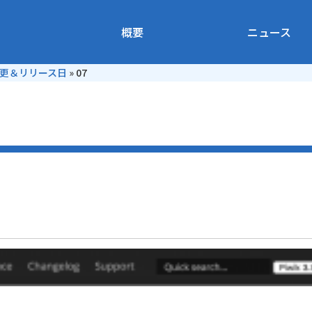
概要
ニュース
 の変更＆リリース日
»
07