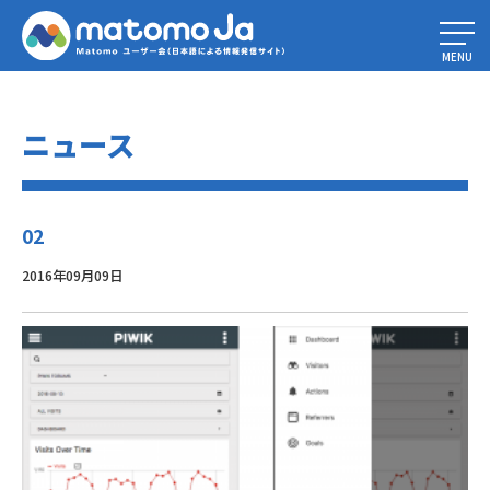
Home
»
Piwik 3 開発アップデート #1 – 新しいUIデザイン、API の変更＆リ
リース日
»
02
MENU
ニュース
02
2016年09月09日