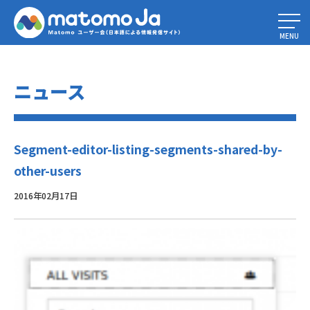
Home
»
Piwik 2.16.0の新機能とは
»
Segment-editor-listing-segments-
shared-by-other-users
MENU
ニュース
Segment-editor-listing-segments-shared-by-
other-users
2016年02月17日