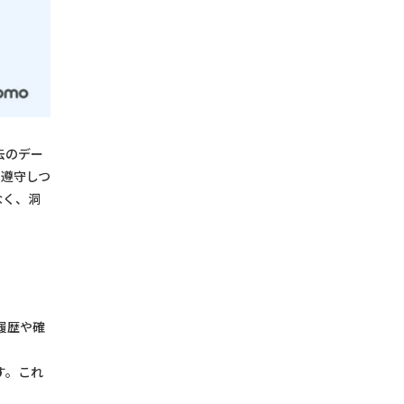
去のデー
を遵守しつ
なく、洞
履歴や確
す。これ