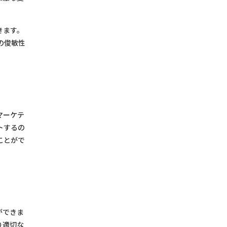
きます。
の俊敏性
マーケテ
トするの
ことがで
ができま
り適切な