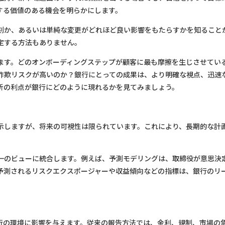
する価値のある機会を明らかにします。
刻か、あるいは単純な変更がどれほど良い影響をもたらすかを知ること
定する方法もありません。
ます。どのオンボーディングステップが顧客に最も摩擦を生じさせてい
詐欺リスクが高いのか？銀行にとっての成果は、より明確な視点、迅速
析の利点が銀行にどのように現れるかを見てみましょう。
示しますが、将来の可視性は限られています。これにより、長期的な計
一のビューに統合します。例えば、予測モデリングは、取締役が意思決
予測されるリスクエクスポージャーや収益傾向などの指標は、銀行のリ
行の環境に影響を与えます。従来の報告方法では、金利、規制、市場の