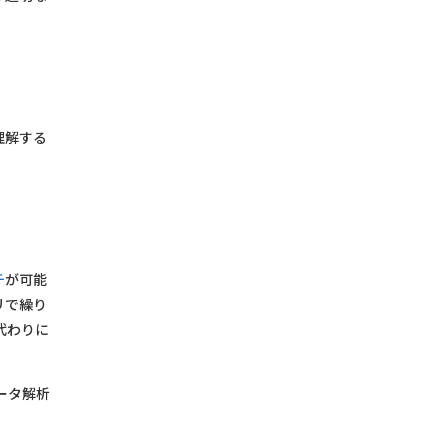
理解する
。
チ
が可能
リで繰り
代わりに
ータ解析