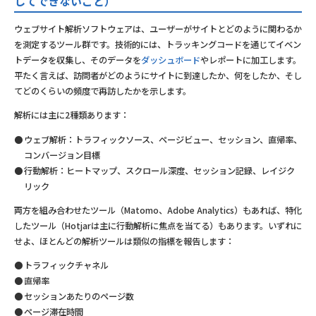
してできないこと）
ウェブサイト解析ソフトウェアは、ユーザーがサイトとどのように関わるか
を測定するツール群です。技術的には、トラッキングコードを通じてイベン
トデータを収集し、そのデータを
ダッシュボード
やレポートに加工します。
平たく言えば、訪問者がどのようにサイトに到達したか、何をしたか、そし
てどのくらいの頻度で再訪したかを示します。
解析には主に2種類あります：
ウェブ解析：トラフィックソース、ページビュー、セッション、直帰率、
コンバージョン目標
行動解析：ヒートマップ、スクロール深度、セッション記録、レイジク
リック
両方を組み合わせたツール（Matomo、Adobe Analytics）もあれば、特化
したツール（Hotjarは主に行動解析に焦点を当てる）もあります。いずれに
せよ、ほとんどの解析ツールは類似の指標を報告します：
トラフィックチャネル
直帰率
セッションあたりのページ数
ページ滞在時間