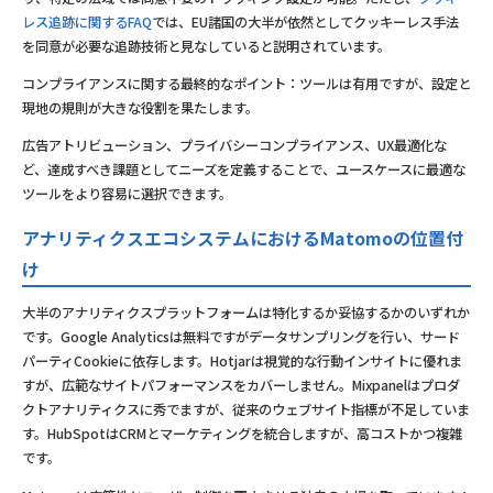
レス追跡に関するFAQ
では、EU諸国の大半が依然としてクッキーレス手法
を同意が必要な追跡技術と見なしていると説明されています。
コンプライアンスに関する最終的なポイント：ツールは有用ですが、設定と
現地の規則が大きな役割を果たします。
広告アトリビューション、プライバシーコンプライアンス、UX最適化な
ど、達成すべき課題としてニーズを定義することで、ユースケースに最適な
ツールをより容易に選択できます。
アナリティクスエコシステムにおけるMatomoの位置付
け
大半のアナリティクスプラットフォームは特化するか妥協するかのいずれか
です。Google Analyticsは無料ですがデータサンプリングを行い、サード
パーティCookieに依存します。Hotjarは視覚的な行動インサイトに優れま
すが、広範なサイトパフォーマンスをカバーしません。Mixpanelはプロダ
クトアナリティクスに秀でますが、従来のウェブサイト指標が不足していま
す。HubSpotはCRMとマーケティングを統合しますが、高コストかつ複雑
です。