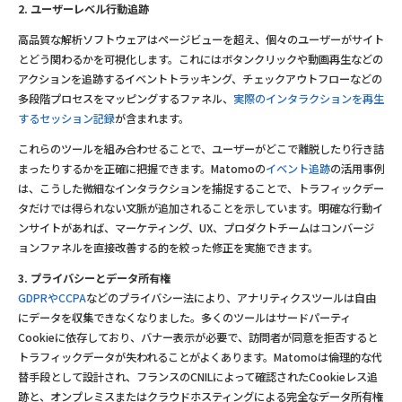
2. ユーザーレベル行動追跡
高品質な解析ソフトウェアはページビューを超え、個々のユーザーがサイト
とどう関わるかを可視化します。これにはボタンクリックや動画再生などの
アクションを追跡するイベントトラッキング、チェックアウトフローなどの
多段階プロセスをマッピングするファネル、
実際のインタラクションを再生
するセッション記録
が含まれます。
これらのツールを組み合わせることで、ユーザーがどこで離脱したり行き詰
まったりするかを正確に把握できます。Matomoの
イベント追跡
の活用事例
は、こうした微細なインタラクションを捕捉することで、トラフィックデー
タだけでは得られない文脈が追加されることを示しています。明確な行動イ
ンサイトがあれば、マーケティング、UX、プロダクトチームはコンバージ
ョンファネルを直接改善する的を絞った修正を実施できます。
3. プライバシーとデータ所有権
GDPRやCCPA
などのプライバシー法により、アナリティクスツールは自由
にデータを収集できなくなりました。多くのツールはサードパーティ
Cookieに依存しており、バナー表示が必要で、訪問者が同意を拒否すると
トラフィックデータが失われることがよくあります。Matomoは倫理的な代
替手段として設計され、フランスのCNILによって確認されたCookieレス追
跡と、オンプレミスまたはクラウドホスティングによる完全なデータ所有権