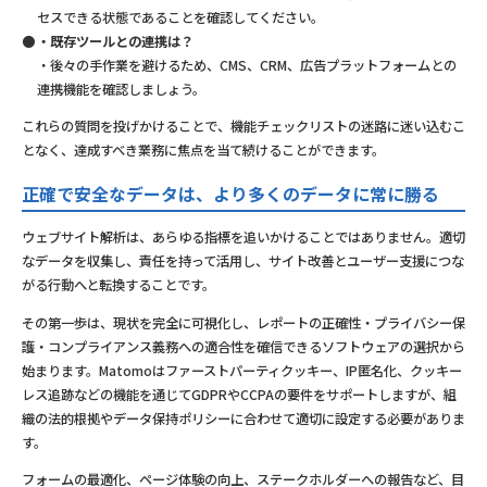
セスできる状態であることを確認してください。
・既存ツールとの連携は？
・後々の手作業を避けるため、CMS、CRM、広告プラットフォームとの
連携機能を確認しましょう。
これらの質問を投げかけることで、機能チェックリストの迷路に迷い込むこ
となく、達成すべき業務に焦点を当て続けることができます。
正確で安全なデータは、より多くのデータに常に勝る
ウェブサイト解析は、あらゆる指標を追いかけることではありません。適切
なデータを収集し、責任を持って活用し、サイト改善とユーザー支援につな
がる行動へと転換することです。
その第一歩は、現状を完全に可視化し、レポートの正確性・プライバシー保
護・コンプライアンス義務への適合性を確信できるソフトウェアの選択から
始まります。Matomoはファーストパーティクッキー、IP匿名化、クッキー
レス追跡などの機能を通じてGDPRやCCPAの要件をサポートしますが、組
織の法的根拠やデータ保持ポリシーに合わせて適切に設定する必要がありま
す。
フォームの最適化、ページ体験の向上、ステークホルダーへの報告など、目