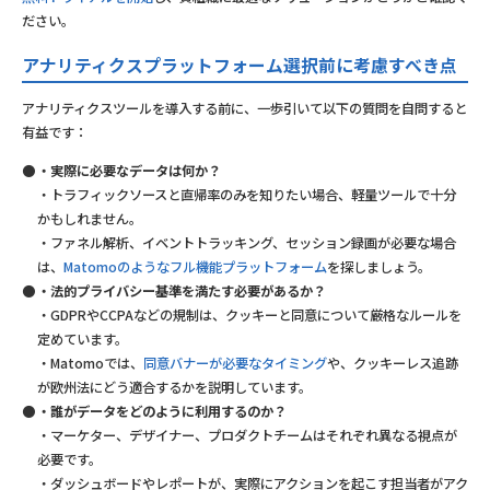
ださい。
アナリティクスプラットフォーム選択前に考慮すべき点
アナリティクスツールを導入する前に、一歩引いて以下の質問を自問すると
有益です：
・実際に必要なデータは何か？
・トラフィックソースと直帰率のみを知りたい場合、軽量ツールで十分
かもしれません。
・ファネル解析、イベントトラッキング、セッション録画が必要な場合
は、
Matomoのようなフル機能プラットフォーム
を探しましょう。
・法的プライバシー基準を満たす必要があるか？
・GDPRやCCPAなどの規制は、クッキーと同意について厳格なルールを
定めています。
・Matomoでは、
同意バナーが必要なタイミング
や、クッキーレス追跡
が欧州法にどう適合するかを説明しています。
・誰がデータをどのように利用するのか？
・マーケター、デザイナー、プロダクトチームはそれぞれ異なる視点が
必要です。
・ダッシュボードやレポートが、実際にアクションを起こす担当者がアク