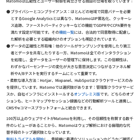
Matomoは広範性とユーザー制御を両立させる独自の立場を取っています：
プライバシーとコンプライアンス：ほとんどの地域で同意バナーを必要
とするGoogle Analyticsとは異なり、MatomoはIP匿名化、クッキーレ
ス追跡、ファーストパーティクッキーなどの機能でGDPRやCCPA要件を
満たす設定が可能です。その
機能一覧
には、合法的で同意取得に配慮し
た解析を必要とする組織向けのオプションも明記されています。
データの正確性と所有権：他のツールがサンプリングを使用したり第三
者とデータを共有したりする一方、Matomoは全てのインタラクション
を処理し、全データをユーザーの管理下に保持します。この信頼性は、
わずかなパーセンテージの変化が大きな意思決定につながるファネル解
析やA/Bテストを実行するチームにとって重要です。
・柔軟な導入方法：Hotjar、Mixpanel、HubSpotはクラウドサービスのみ
を提供しています。Matomoでは選択肢があります：管理型クラウドサービ
スか、自社インフラにインストールする
オンプレミス版
です。どちらのオプ
ションも、ヒートマップやセッション録画などの行動解析ツールと連携し、
CMSやeコマースプラットフォームと統合できます。
100万以上のウェブサイトがMatomoを利用し、その信頼性を称賛する数千
件のレビューがあることから、Matomoはウェブ解析における倫理的な代
替手段のトップ選択肢となっています。
無料トライアルを開始
し、貴組織に最適なソリューションかどうかご確認く