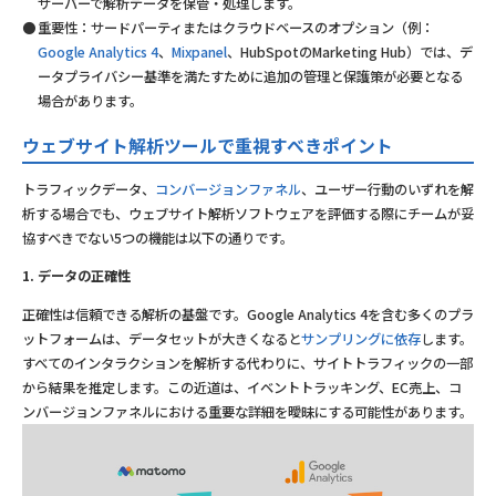
サーバーで解析データを保管・処理します。
重要性：サードパーティまたはクラウドベースのオプション（例：
Google Analytics 4
、
Mixpanel
、HubSpotのMarketing Hub）では、デ
ータプライバシー基準を満たすために追加の管理と保護策が必要となる
場合があります。
ウェブサイト解析ツールで重視すべきポイント
トラフィックデータ、
コンバージョンファネル
、ユーザー行動のいずれを解
析する場合でも、ウェブサイト解析ソフトウェアを評価する際にチームが妥
協すべきでない5つの機能は以下の通りです。
1. データの正確性
正確性は信頼できる解析の基盤です。Google Analytics 4を含む多くのプラ
ットフォームは、データセットが大きくなると
サンプリングに依存
します。
すべてのインタラクションを解析する代わりに、サイトトラフィックの一部
から結果を推定します。この近道は、イベントトラッキング、EC売上、コ
ンバージョンファネルにおける重要な詳細を曖昧にする可能性があります。