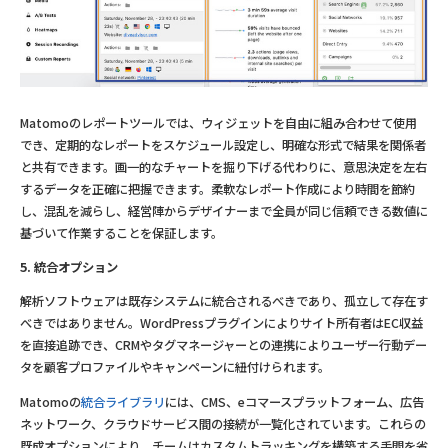
Matomoのレポートツールでは、ウィジェットを自由に組み合わせて使用
でき、定期的なレポートをスケジュール設定し、明確な形式で結果を関係者
と共有できます。画一的なチャートを掘り下げる代わりに、意思決定を左右
するデータを正確に把握できます。柔軟なレポート作成により時間を節約
し、混乱を減らし、経営陣からデザイナーまで全員が同じ信頼できる数値に
基づいて作業することを保証します。
5. 統合オプション
解析ソフトウェアは既存システムに統合されるべきであり、孤立して存在す
べきではありません。WordPressプラグインによりサイト所有者はEC収益
を直接追跡でき、CRMやタグマネージャーとの連携によりユーザー行動デー
タを顧客プロファイルやキャンペーンに紐付けられます。
Matomoの
統合ライブラリ
には、CMS、eコマースプラットフォーム、広告
ネットワーク、クラウドサービス間の接続が一覧化されています。これらの
既成オプションにより、チームはカスタムトラッキングを構築する手間を省