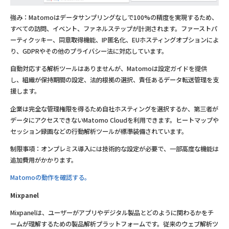
強み：Matomoはデータサンプリングなしで100%の精度を実現するため、
すべての訪問、イベント、ファネルステップが計測されます。ファーストパ
ーティクッキー、同意取得機能、IP匿名化、EUホスティングオプションによ
り、GDPRやその他のプライバシー法に対応しています。
自動対応する解析ツールはありませんが、Matomoは設定ガイドを提供
し、組織が保持期間の設定、法的根拠の選択、責任あるデータ転送管理を支
援します。
企業は完全な管理権限を得るため自社ホスティングを選択するか、第三者が
データにアクセスできないMatomo Cloudを利用できます。ヒートマップや
セッション録画などの行動解析ツールが標準装備されています。
制限事項：オンプレミス導入には技術的な設定が必要で、一部高度な機能は
追加費用がかかります。
Matomoの動作を確認する。
Mixpanel
Mixpanelは、ユーザーがアプリやデジタル製品とどのように関わるかをチ
ームが理解するための製品解析プラットフォームです。従来のウェブ解析ツ