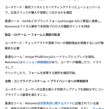
ユースケース：販売ファネルとマーケティングアトリビューションツール
で、広告クリックが購入や登録につながるかを確認
最適ツール：GA4などのプラットフォームはGoogle Adsと緊密に連携し、
Matomoはファネル解析で多段階プロセスの離脱ポイントを特定
製品・UXチーム → フォームと離脱の監査
ユースケース：チェックアウトや登録フローの離脱理由を把握するには行動
解析が必要
最適なツール：HotjarやFullStoryはヒートマップとリプレイを提供。
Matomoには
セッション録画機能
があり、ユーザーが躊躇したり、イライ
ラして
クリックしたり、フォームを放棄する箇所を確認可能。
法務・コンプライアンスチーム → プライバシー法への準拠維持
ユースケース：ユーザーの注意を散らす同意ポップアップを強制せずにコン
プライアンス基準を満たすこと。
最適なツール：Matomoは
同意免除に関するガイド
に記載されている通
り、特定の法域では同意不要のトラッキング設定が可能。ただし、
クッキー