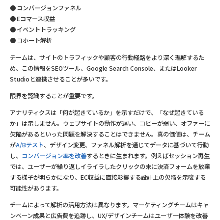
コンバージョンファネル
Eコマース収益
イベントトラッキング
コホート解析
チームは、サイトのトラフィックや顧客の行動経路をより深く理解するた
め、この情報をSEOツール、Google Search Console、またはLooker
Studioと連携させることが多いです。
限界を認識することが重要です。
アナリティクスは「何が起きているか」を示すだけで、「なぜ起きている
か」は示しません。ウェブサイトの動作が遅い、コピーが弱い、オファーに
欠陥があるといった問題を解決することはできません。真の価値は、チーム
が
A/Bテスト
、デザイン変更、ファネル解析を通じてデータに基づいて行動
し、
コンバージョン率を改善
するときに生まれます。例えばセッション再生
では、ユーザーが繰り返しイライラしたクリックの末に決済フォームを放棄
する様子が明らかになり、EC収益に直接影響する設計上の欠陥を示唆する
可能性があります。
チームによって解析の活用方法は異なります。マーケティングチームはキャ
ンペーン成果と広告費を追跡し、UX/デザインチームはユーザー体験を改善