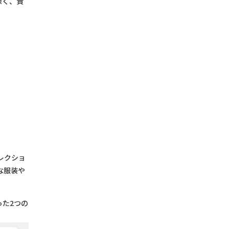
深く、責
レクショ
な服装や
た2つの