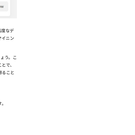
高度なデ
マイニン
しょう。こ
ことで、
得ること
す。