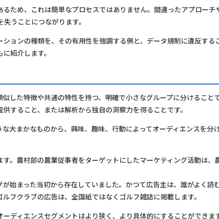
あるため、これは簡単なプロセスではありません。間違ったアプローチ
を失うことにつながります。
ーションの種類を、その有用性を強調する例と、データ規制に違反する
もに紹介します。
類似した特徴や共通の特性を持つ、明確で小さなグループに分けること
提供すること、または解析から独自の洞察力を得ることです。
うな大まかなものから、興味、趣味、行動によってオーディエンスを分
ます。農村部の農業従事者をターゲットにしたマーケティング活動は、
グが始まった当初から存在していました。かつて広告主は、誰がよく読
ゴルフクラブの広告は、全国紙ではなくゴルフ雑誌に掲載します。
オーディエンスセグメントはより狭く、より具体的にすることができま