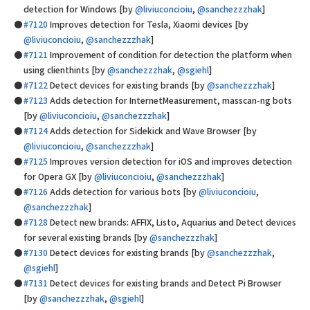
detection for Windows [by
@liviuconcioiu
,
@sanchezzzhak
]
#7120
Improves detection for Tesla, Xiaomi devices [by
@liviuconcioiu
,
@sanchezzzhak
]
#7121
Improvement of condition for detection the platform when
using clienthints [by
@sanchezzzhak
,
@sgiehl
]
#7122
Detect devices for existing brands [by
@sanchezzzhak
]
#7123
Adds detection for InternetMeasurement, masscan-ng bots
[by
@liviuconcioiu
,
@sanchezzzhak
]
#7124
Adds detection for Sidekick and Wave Browser [by
@liviuconcioiu
,
@sanchezzzhak
]
#7125
Improves version detection for iOS and improves detection
for Opera GX [by
@liviuconcioiu
,
@sanchezzzhak
]
#7126
Adds detection for various bots [by
@liviuconcioiu
,
@sanchezzzhak
]
#7128
Detect new brands: AFFIX, Listo, Aquarius and Detect devices
for several existing brands [by
@sanchezzzhak
]
#7130
Detect devices for existing brands [by
@sanchezzzhak
,
@sgiehl
]
#7131
Detect devices for existing brands and Detect Pi Browser
[by
@sanchezzzhak
,
@sgiehl
]