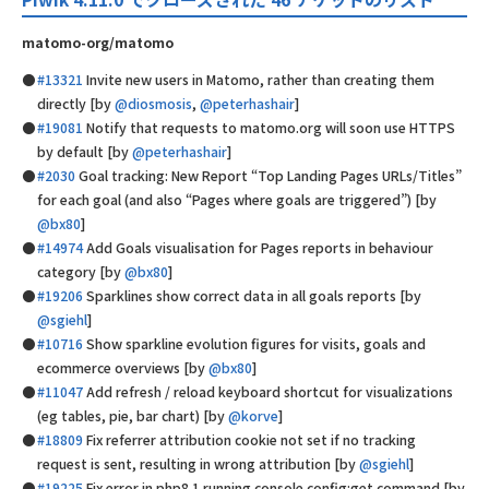
matomo-org/matomo
#13321
Invite new users in Matomo, rather than creating them
directly [by
@diosmosis
,
@peterhashair
]
#19081
Notify that requests to matomo.org will soon use HTTPS
by default [by
@peterhashair
]
#2030
Goal tracking: New Report “Top Landing Pages URLs/Titles”
for each goal (and also “Pages where goals are triggered”) [by
@bx80
]
#14974
Add Goals visualisation for Pages reports in behaviour
category [by
@bx80
]
#19206
Sparklines show correct data in all goals reports [by
@sgiehl
]
#10716
Show sparkline evolution figures for visits, goals and
ecommerce overviews [by
@bx80
]
#11047
Add refresh / reload keyboard shortcut for visualizations
(eg tables, pie, bar chart) [by
@korve
]
#18809
Fix referrer attribution cookie not set if no tracking
request is sent, resulting in wrong attribution [by
@sgiehl
]
#19225
Fix error in php8.1 running console config:get command [by