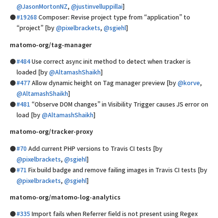
@JasonMortonNZ
,
@justinvelluppillai
]
#19268
Composer: Revise project type from “application” to
“project” [by
@pixelbrackets
,
@sgiehl
]
matomo-org/tag-manager
#484
Use correct async init method to detect when tracker is
loaded [by
@AltamashShaikh
]
#477
Allow dynamic height on Tag manager preview [by
@korve
,
@AltamashShaikh
]
#481
“Observe DOM changes” in Visibility Trigger causes JS error on
load [by
@AltamashShaikh
]
matomo-org/tracker-proxy
#70
Add current PHP versions to Travis CI tests [by
@pixelbrackets
,
@sgiehl
]
#71
Fix build badge and remove failing images in Travis CI tests [by
@pixelbrackets
,
@sgiehl
]
matomo-org/matomo-log-analytics
#335
Import fails when Referrer field is not present using Regex