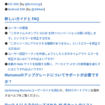
iOS SDK
[by
@brototyp
]
Android SDK
[by
@d4rken
]
新しいガイドと FAQ
ユーザーの管理
「このタイムスタンプと GCLID を持つコンバージョンは既に存在しま
す」というエラーを修正する方法
「このリソースにアクセスする権限がありません」というエラーを修正す
る方法は?
ユーザー認証トークンを作成しようとしたときのタイムアウト エラーを
修正するにはどうすればよいですか?
多数の Web サイトを処理する際に、アーカイブ メモリの使用量を減らす
にはどうすればよいですか?
Matomoのアップグレードについてサポートが必要です
か？
Updateing Matomoユーザーガイドを読む
か、
有料サポートプラン
を提供
するヘルプをご覧ください。
Piwik 4.11.0 でクローズされた 46 チケットのリスト