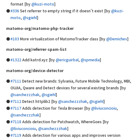
format [by
@kuzi-moto
]
#336
Set referrer to empty string if it doesn’t exist [by
@kuzi-
moto
,
@sgiehl
]
matomo-org/matomo-php-tracker
#103
More virtualization of MatomoTracker class [by
@Demichev
]
matomo-org/referrer-spam-list
#1322
Add katrd.xyz [by
@ericguirbal
,
@spmedia
]
matomo-org/device-detector
#7111
Detect new brands: Sylvania, Future Mobile Technology, MBI,
OUJIA, Qware and Detect devices for several existing brands [by
@sanchezzzhak
,
@sgiehl
]
#7112
Detect httplib2 [by
@sanchezzzhak
,
@sgiehl
]
#7117
Adds detection for Tesla Browser [by
@liviuconcioiu
,
@sanchezzzhak
]
#7118
Adds detection for Patchwatch, WhereGoes [by
@liviuconcioiu
,
@sanchezzzhak
]
#7119
Adds detection for various apps and improves version