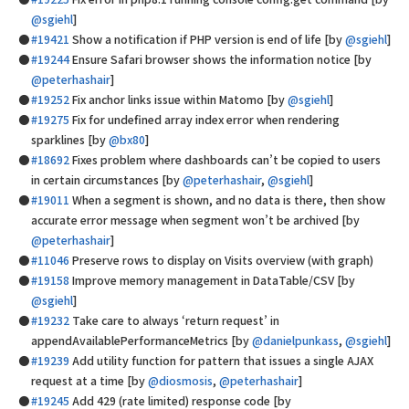
@sgiehl
]
#19421
Show a notification if PHP version is end of life [by
@sgiehl
]
#19244
Ensure Safari browser shows the information notice [by
@peterhashair
]
#19252
Fix anchor links issue within Matomo [by
@sgiehl
]
#19275
Fix for undefined array index error when rendering
sparklines [by
@bx80
]
#18692
Fixes problem where dashboards can’t be copied to users
in certain circumstances [by
@peterhashair
,
@sgiehl
]
#19011
When a segment is shown, and no data is there, then show
accurate error message when segment won’t be archived [by
@peterhashair
]
#11046
Preserve rows to display on Visits overview (with graph)
#19158
Improve memory management in DataTable/CSV [by
@sgiehl
]
#19232
Take care to always ‘return request’ in
appendAvailablePerformanceMetrics [by
@danielpunkass
,
@sgiehl
]
#19239
Add utility function for pattern that issues a single AJAX
request at a time [by
@diosmosis
,
@peterhashair
]
#19245
Add 429 (rate limited) response code [by