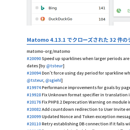
Matomo 4.13.1 でクローズされた 32 
matomo-org/matomo
#20090
Speed up sparklines when larger periods are 
dates [by
@tsteur
]
#20094
Don’t force using day period for sparkline w
@tsteur
,
@sgiehl
]
#19974
Performance improvements for goals by pag
#19928
Fix Unknown format specifier in translation i
#20176
Fix PHP8.2 Deprecation Warning on module in
#20082
Add countdown redirection to User Invite e
#20099
Updated Nonce and Token exception messa
#20110
Retry establishing DB connection if it fails