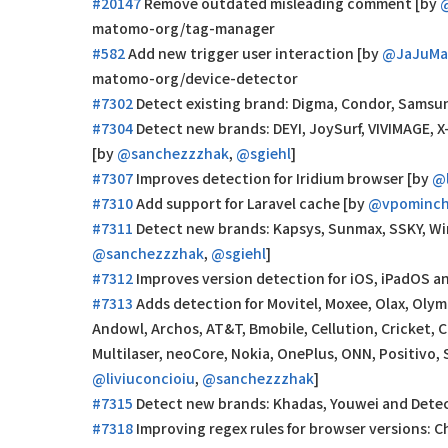
#20147
Remove outdated misleading comment [by
@
matomo-org/tag-manager
#582
Add new trigger user interaction [by
@JaJuMa
matomo-org/device-detector
#7302
Detect existing brand: Digma, Condor, Samsun
#7304
Detect new brands: DEYI, JoySurf, VIVIMAGE, X
[by
@sanchezzzhak
,
@sgiehl
]
#7307
Improves detection for Iridium browser [by
@l
#7310
Add support for Laravel cache [by
@vpominc
#7311
Detect new brands: Kapsys, Sunmax, SSKY, Win
@sanchezzzhak
,
@sgiehl
]
#7312
Improves version detection for iOS, iPadOS 
#7313
Adds detection for Movitel, Moxee, Olax, Olymp
Andowl, Archos, AT&T, Bmobile, Cellution, Cricket, C
Multilaser, neoCore, Nokia, OnePlus, ONN, Positivo, 
@liviuconcioiu
,
@sanchezzzhak
]
#7315
Detect new brands: Khadas, Youwei and Detect
#7318
Improving regex rules for browser versions: 