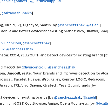
danielegobbetti
,
@justinvelluppillai
]
,
@AltamashShaikh
]
g, iDroid, BQ, Gigabyte, Santin [by
@sanchezzzhak
,
@sgiehl
]
-Mobile and Detect devices for existing brands: Vivo, Huawei, Sha
iviuconcioiu
,
@sanchezzzhak
]
huk
,
@sanchezzzhak
]
star, XCOM, YELLYOUTH and Detect devices for existing brands [b
and macOS [by
@liviuconcioiu
,
@sanchezzzhak
]
ia, Uniqcell, Yestel, Youin brands and improves detection for Alca
rosscall, Facetel, Huawei, iPro, Kalley, Konrow, LOGIC, Mediacom,
Siragon, TCL, Vivo, Xiaomi, Xtratech, Yezz, Zuum brands [by
 devices for existing brands [by
@sanchezzzhak
,
@sgiehl
]
Chromium GOST, CoolBrowser, Amigo, Opera Mobile etc. [by
@bcall