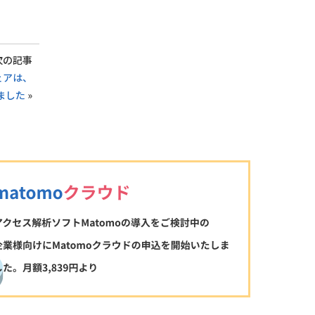
次の記事
ェアは、
れました
»