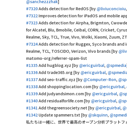
@sanchezzzhak
]
#7320
Adds detection for RedOS [by
@liviuconcioiu
#7322
Improves detection for iPadOS and mobile ap
#7323
Adds detection for Airpha, Brigmton, Cwowde
for Alcatel, Blu, Bmobile, Ceibal, CORN, Cricket, Cy
Realme, Sky, TCL, True, Vivo, Wolki, Xiaomi, Zuum, 
#7324
Adds detection for Ruggex, Syco brands and i
Realme, TCL, TOSCIDO, Verizon, Vivo brands [by
@liv
matomo-org/referrer-spam-list
#1335
Add hugblog.xyz [by
@ericguirbal
,
@spmedia
#1336
Add trade365.org [by
@ericguirbal
,
@spmedi
#1337
Add seo-traffic.xyz [by
@Computer-Ron
,
@sp
#1338
Add shoppinglocation.com [by
@ericguirbal
,
#1339
Add judyandsimon.com [by
@ericguirbal
,
@sp
#1340
Add residualforlife.com [by
@ericguirbal
,
@sp
#1341
Add thegreensociety.net [by
@ericguirbal
,
@
#1342
Update spammers.txt [by
@skquinn
,
@spmed
私たちは一緒に、世界で最高のオープン分析プラットフォー