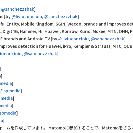
,
@sanchezzzhak
]
ps [by
@liviuconcioiu
,
@sanchezzzhak
]
fu, Entity, Mobile Kingdom, SGIN, Wecool brands and improves de
rus, Digit4G, Hammer, Hi, Huawei, Konrow, Kurio, Moxee, MTN, ONN, P
ZTE brands and Android TV [by
@liviuconcioiu
,
@sanchezzzhak
]
mproves detection for Huawei, iPro, Kempler & Strauss, MTC, QUB
iuconcioiu
,
@sanchezzzhak
]
]
a
]
media
]
@spmedia
]
media
]
media
]
spmedia
]
ia
]
ムを作成しています。 Matomoに参加することで、Matomoをさら