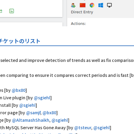
件のチケットのリスト
selected and improve detection of trends as well as fix compariso
hen comparing to ensure it compares correct periods and is fast [
es [by
@bx80
]
n Live plugin [by
@sgiehl
]
stall [by
@sgiehl
]
rror page [by
@samjf
,
@bx80
]
ge [by
@AltamashShaikh
,
@sgiehl
]
 with MySQL Server Has Gone Away [by
@tsteur
,
@sgiehl
]