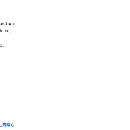
tection
hilco,
O,
に
素晴ら