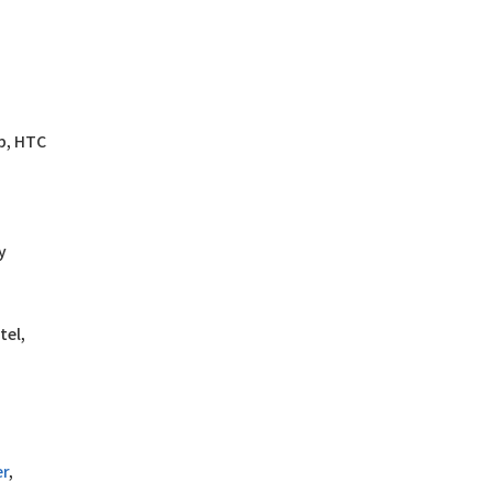
rp, HTC
y
tel,
er
,